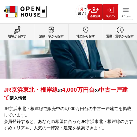
会員登録
ログイン
メニュー
地域から探す
沿線・駅から探す
地図から探す
通勤・通学から探す
JR京浜東北・根岸線
4,000万円台
中古一戸建
の
の
て
購入情報
JR京浜東北・根岸線で販売中の4,000万円台の中古一戸建てを掲載
しています。
会員登録すると、あなたの希望に合ったJR京浜東北・根岸線のおす
すめエリアや、人気の一軒家・建売を検索できます。