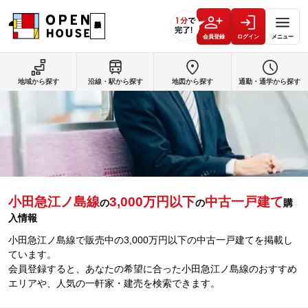
会員登録
ログイン
メニュー
地域から探す
沿線・駅から探す
地図から探す
通勤・通学から探す
小田急江ノ島線
3,000万円以下
中古一戸建て
の
の
購
入情報
小田急江ノ島線で販売中の3,000万円以下の中古一戸建てを掲載し
ています。
会員登録すると、あなたの希望に合った小田急江ノ島線のおすすめ
エリアや、人気の一軒家・建売を検索できます。