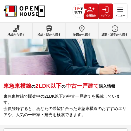
会員登録
ログイン
メニュー
地域から探す
沿線・駅から探す
地図から探す
通勤・通学から探す
東急東横線
2LDK以下
中古一戸建て
の
の
購入情報
東急東横線で販売中の2LDK以下の中古一戸建てを掲載していま
す。
会員登録すると、あなたの希望に合った東急東横線のおすすめエリ
アや、人気の一軒家・建売を検索できます。