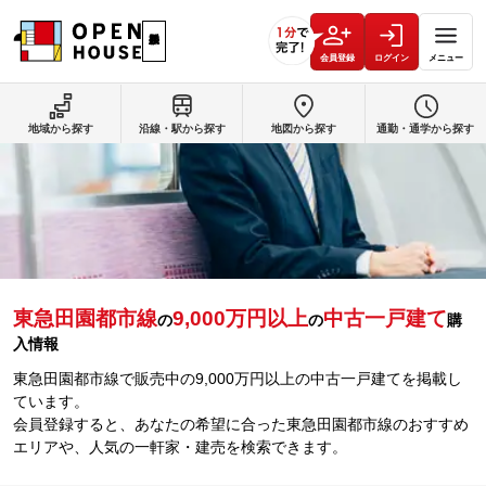
会員登録
ログイン
メニュー
地域から探す
沿線・駅から探す
地図から探す
通勤・通学から探す
東急田園都市線
9,000万円以上
中古一戸建て
の
の
購
入情報
東急田園都市線で販売中の9,000万円以上の中古一戸建てを掲載し
ています。
会員登録すると、あなたの希望に合った東急田園都市線のおすすめ
エリアや、人気の一軒家・建売を検索できます。