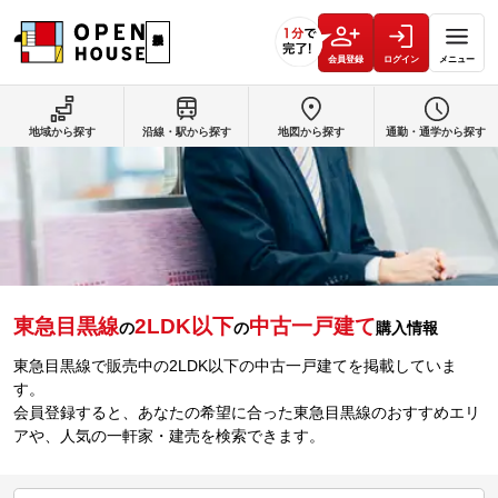
会員登録
ログイン
メニュー
地域から探す
沿線・駅から探す
地図から探す
通勤・通学から探す
東急目黒線
2LDK以下
中古一戸建て
の
の
購入情報
東急目黒線で販売中の2LDK以下の中古一戸建てを掲載していま
す。
会員登録すると、あなたの希望に合った東急目黒線のおすすめエリ
アや、人気の一軒家・建売を検索できます。