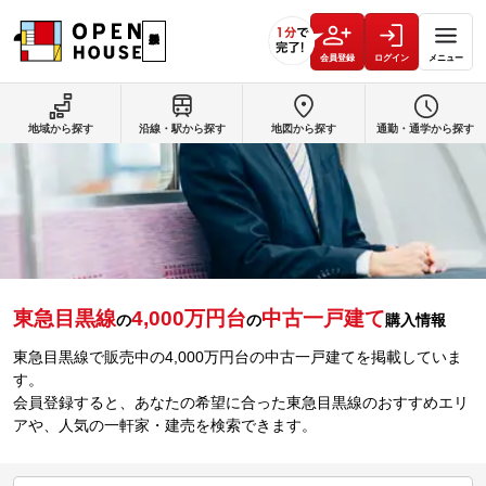
会員登録
ログイン
メニュー
地域から探す
沿線・駅から探す
地図から探す
通勤・通学から探す
東急目黒線
4,000万円台
中古一戸建て
の
の
購入情報
東急目黒線で販売中の4,000万円台の中古一戸建てを掲載していま
す。
会員登録すると、あなたの希望に合った東急目黒線のおすすめエリ
アや、人気の一軒家・建売を検索できます。