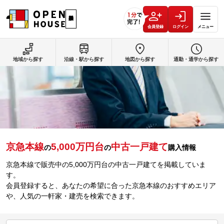
会員登録
ログイン
メニュー
地域から探す
沿線・駅から探す
地図から探す
通勤・通学から探す
京急本線
5,000万円台
中古一戸建て
の
の
購入情報
京急本線で販売中の5,000万円台の中古一戸建てを掲載していま
す。
会員登録すると、あなたの希望に合った京急本線のおすすめエリア
や、人気の一軒家・建売を検索できます。