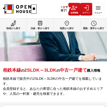
会員登録
ログイン
メニュー
地域から探す
沿線・駅から探す
地図から探す
通勤・通学から探す
相鉄本線
2SLDK～3LDK
中古一戸建て
の
の
購入情報
相鉄本線で販売中の2SLDK～3LDKの中古一戸建てを掲載していま
す。
会員登録すると、あなたの希望に合った相鉄本線のおすすめエリア
や、人気の一軒家・建売を検索できます。