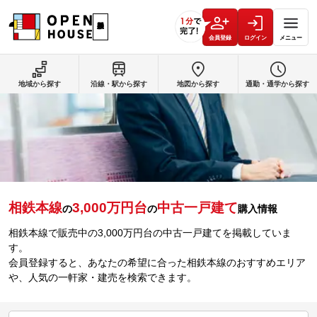
会員登録
ログイン
メニュー
地域から探す
沿線・駅から探す
地図から探す
通勤・通学から探す
相鉄本線
3,000万円台
中古一戸建て
の
の
購入情報
相鉄本線で販売中の3,000万円台の中古一戸建てを掲載していま
す。
会員登録すると、あなたの希望に合った相鉄本線のおすすめエリア
や、人気の一軒家・建売を検索できます。