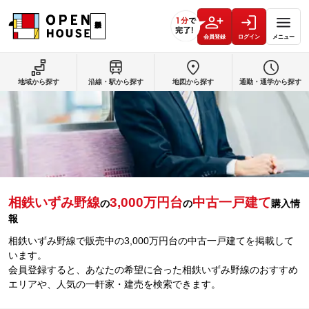
会員登録
ログイン
メニュー
地域から探す
沿線・駅から探す
地図から探す
通勤・通学から探す
相鉄いずみ野線
3,000万円台
中古一戸建て
の
の
購入情
報
相鉄いずみ野線で販売中の3,000万円台の中古一戸建てを掲載して
います。
会員登録すると、あなたの希望に合った相鉄いずみ野線のおすすめ
エリアや、人気の一軒家・建売を検索できます。