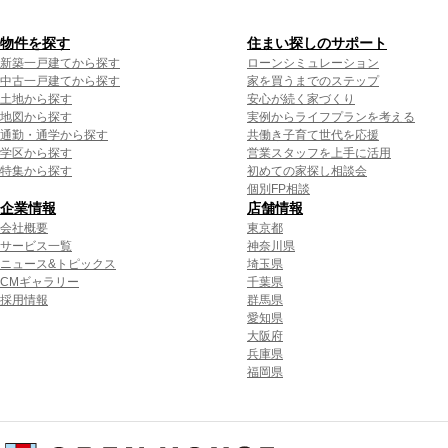
物件を探す
住まい探しのサポート
新築一戸建てから探す
ローンシミュレーション
中古一戸建てから探す
家を買うまでのステップ
土地から探す
安心が続く家づくり
地図から探す
実例からライフプランを考える
通勤・通学から探す
共働き子育て世代を応援
学区から探す
営業スタッフを上手に活用
特集から探す
初めての家探し相談会
個別FP相談
企業情報
店舗情報
会社概要
東京都
サービス一覧
神奈川県
ニュース&トピックス
埼玉県
CMギャラリー
千葉県
採用情報
群馬県
愛知県
大阪府
兵庫県
福岡県