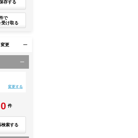
保存する
件で
を受け取る
・変更
変更する
0
件
再検索する