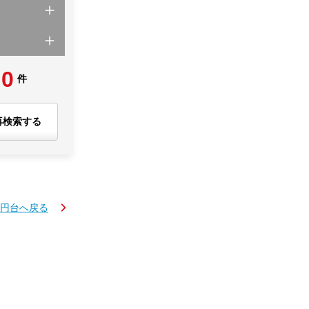
0
件
再検索する
万円台へ戻る