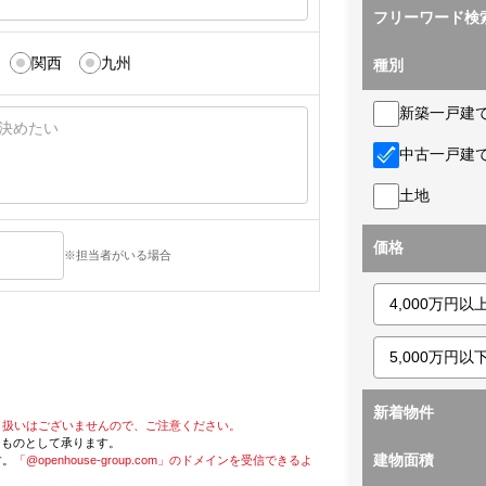
フリーワード検
関西
九州
種別
新築一戸建
中古一戸建
土地
価格
※担当者がいる場合
新着物件
り扱いはございませんので、ご注意ください。
たものとして承ります。
建物面積
す。
「@openhouse-group.com」のドメインを受信できるよ