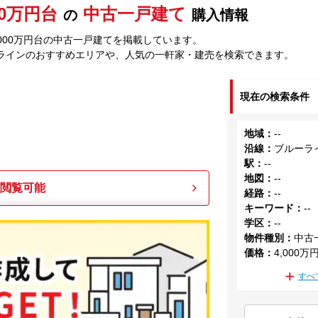
00万円台
中古一戸建て
の
購入情報
000万円台の中古一戸建てを掲載しています。
ラインのおすすめエリアや、人気の一軒家・建売を検索できます。
現在の検索条件
地域
：
--
沿線
：
ブルーラ
駅
：
--
地図
：
--
も閲覧可能
経路
：
--
キーワード
：
--
学区
：
--
物件種別
：
中古
価格
：
4,000万
すべ