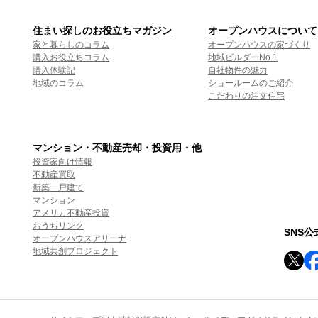
住まい探しのお役立ちマガジン
オープンハウスについて
家と暮らしのコラム
オープンハウスの家づくり
購入お役立ちコラム
地域ビルダーNo.1
購入体験記
自社物件の魅力
地域のコラム
ショールームのご紹介
こだわりの注文住宅
マンション・不動産売却・投資用・他
投資家向け情報
不動産買取
新築一戸建て
マンション
アメリカ不動産投資
おうちリンク
SNS
オープンハウスアリーナ
地域共創プロジェクト