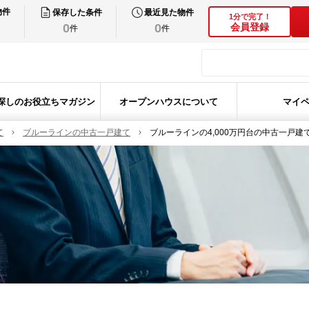
物件
保存した条件
最近見た物件
1分で完了！
0
0
会員登録
件
件
探しのお役立ちマガジン
オープンハウスについて
マイ
て
ブルーラインの中古一戸建て
ブルーラインの4,000万円台の中古一戸建