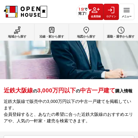
会員登録
ログイン
メニュー
地域から探す
沿線・駅から探す
地図から探す
通勤・通学から探す
近鉄大阪線
3,000万円以下
中古一戸建て
の
の
購入情報
近鉄大阪線で販売中の3,000万円以下の中古一戸建てを掲載してい
ます。
会員登録すると、あなたの希望に合った近鉄大阪線のおすすめエリ
アや、人気の一軒家・建売を検索できます。