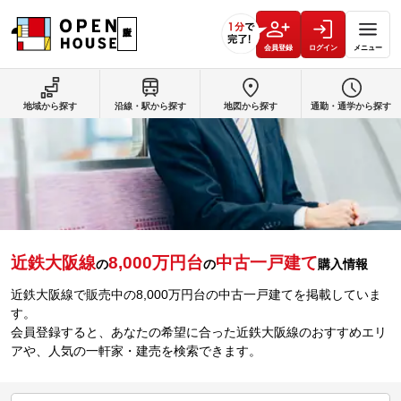
会員登録
ログイン
メニュー
地域から探す
沿線・駅から探す
地図から探す
通勤・通学から探す
近鉄大阪線
8,000万円台
中古一戸建て
の
の
購入情報
近鉄大阪線で販売中の8,000万円台の中古一戸建てを掲載していま
す。
会員登録すると、あなたの希望に合った近鉄大阪線のおすすめエリ
アや、人気の一軒家・建売を検索できます。