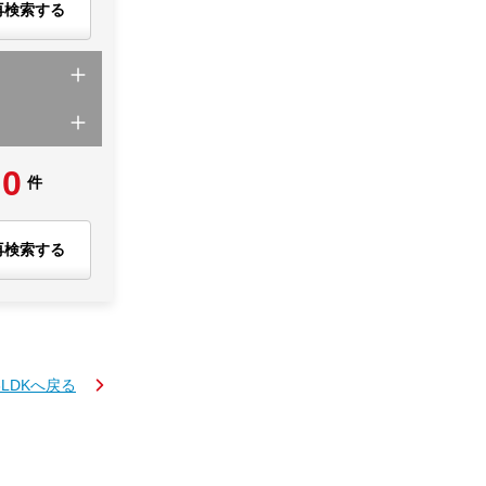
再検索する
0
件
再検索する
3LDKへ戻る