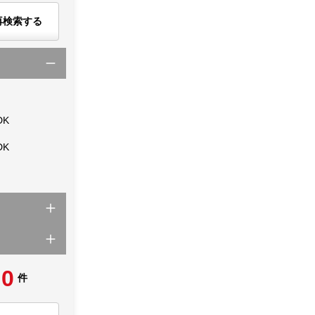
再検索する
DK
DK
0
件