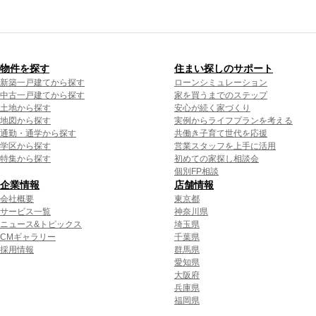
物件を探す
住まい探しのサポート
新築一戸建てから探す
ローンシミュレーション
中古一戸建てから探す
家を買うまでのステップ
土地から探す
安心が続く家づくり
地図から探す
実例からライフプランを考える
通勤・通学から探す
共働き子育て世代を応援
学区から探す
営業スタッフを上手に活用
特集から探す
初めての家探し相談会
個別FP相談
企業情報
店舗情報
会社概要
東京都
サービス一覧
神奈川県
ニュース&トピックス
埼玉県
CMギャラリー
千葉県
採用情報
群馬県
愛知県
大阪府
兵庫県
福岡県