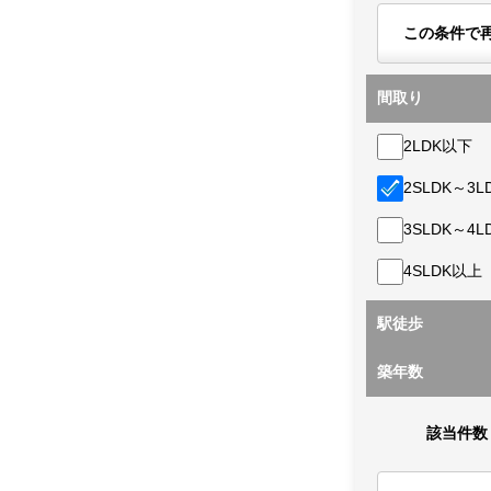
この条件で
間取り
2LDK以下
2SLDK～3L
3SLDK～4L
4SLDK以上
駅徒歩
築年数
該当件数