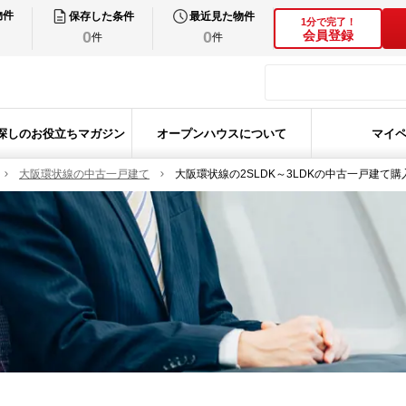
物件
保存した条件
最近見た物件
1分で完了！
0
0
会員登録
件
件
探しのお役立ちマガジン
オープンハウスについて
マイ
大阪環状線の中古一戸建て
大阪環状線の2SLDK～3LDKの中古一戸建て購