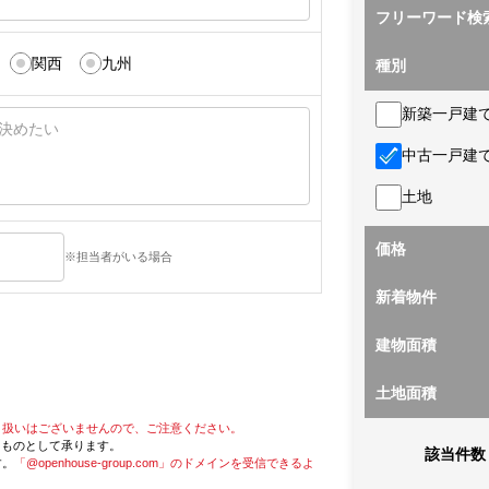
フリーワード検
関西
九州
種別
新築一戸建
中古一戸建
土地
価格
※担当者がいる場合
新着物件
建物面積
土地面積
り扱いはございませんので、ご注意ください。
たものとして承ります。
該当件数
す。
「@openhouse-group.com」のドメインを受信できるよ