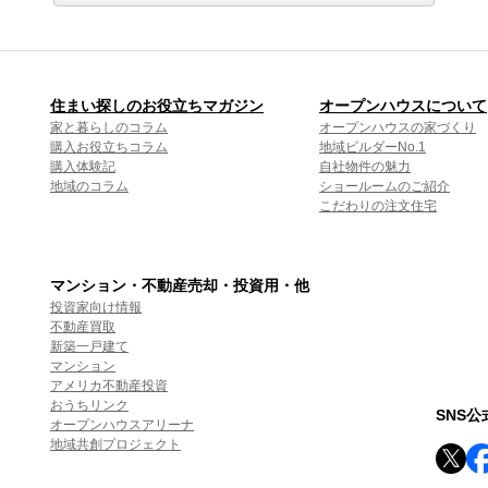
住まい探しのお役立ちマガジン
オープンハウスについて
家と暮らしのコラム
オープンハウスの家づくり
購入お役立ちコラム
地域ビルダーNo.1
購入体験記
自社物件の魅力
地域のコラム
ショールームのご紹介
こだわりの注文住宅
マンション・不動産売却・投資用・他
投資家向け情報
不動産買取
新築一戸建て
マンション
アメリカ不動産投資
おうちリンク
SNS
オープンハウスアリーナ
地域共創プロジェクト