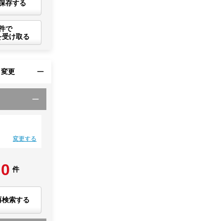
保存する
件で
を受け取る
・変更
変更する
0
件
再検索する