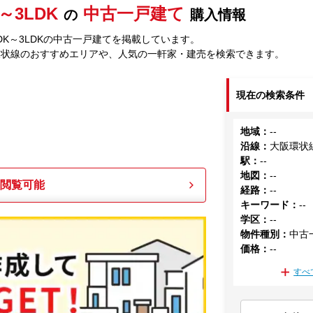
K～3LDK
中古一戸建て
の
購入情報
DK～3LDKの中古一戸建てを掲載しています。
環状線のおすすめエリアや、人気の一軒家・建売を検索できます。
現在の検索条件
地域
：
--
沿線
：
大阪環状
駅
：
--
地図
：
--
も閲覧可能
経路
：
--
キーワード
：
--
学区
：
--
物件種別
：
中古
価格
：
--
すべ