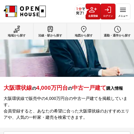
会員登録
ログイン
メニュー
地域から探す
沿線・駅から探す
地図から探す
通勤・通学から探す
大阪環状線
4,000万円台
中古一戸建て
の
の
購入情報
大阪環状線で販売中の4,000万円台の中古一戸建てを掲載していま
す。
会員登録すると、あなたの希望に合った大阪環状線のおすすめエリ
アや、人気の一軒家・建売を検索できます。