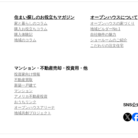
住まい探しのお役立ちマガジン
オープンハウスについて
家と暮らしのコラム
オープンハウスの家づくり
購入お役立ちコラム
地域ビルダーNo.1
購入体験記
自社物件の魅力
地域のコラム
ショールームのご紹介
こだわりの注文住宅
マンション・不動産売却・投資用・他
投資家向け情報
不動産買取
新築一戸建て
マンション
アメリカ不動産投資
おうちリンク
SNS
オープンハウスアリーナ
地域共創プロジェクト