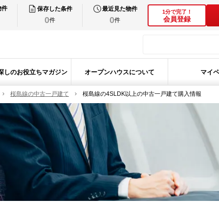
物件
保存した条件
最近見た物件
1分で完了！
0
0
会員登録
件
件
探しのお役立ちマガジン
オープンハウスについて
マイ
桜島線の中古一戸建て
桜島線の4SLDK以上の中古一戸建て購入情報