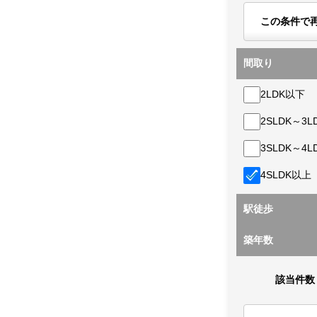
この条件で
間取り
2LDK以下
2SLDK～3L
3SLDK～4L
4SLDK以上
駅徒歩
築年数
該当件数