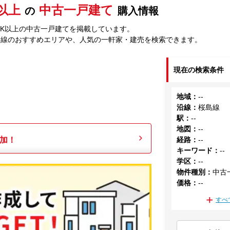
K以上
中古一戸建て
の
購入情報
DK以上の中古一戸建てを掲載しています。
島線のおすすめエリアや、人気の一軒家・建売を検索できます。
現在の検索条件
地域
：
--
沿線
：
桜島線
駅
：
--
地図
：
--
加！
経路
：
--
キーワード
：
--
学区
：
--
物件種別
：
中古
価格
：
--
すべ