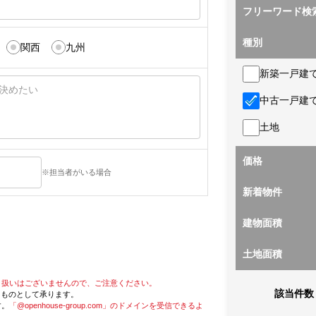
フリーワード検
種別
関西
九州
新築一戸建
中古一戸建
土地
価格
※担当者がいる場合
新着物件
建物面積
土地面積
り扱いはございませんので、ご注意ください。
該当件数
たものとして承ります。
す。
「@openhouse-group.com」のドメインを受信できるよ