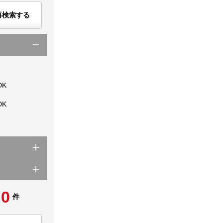
再検索する
DK
DK
0
件