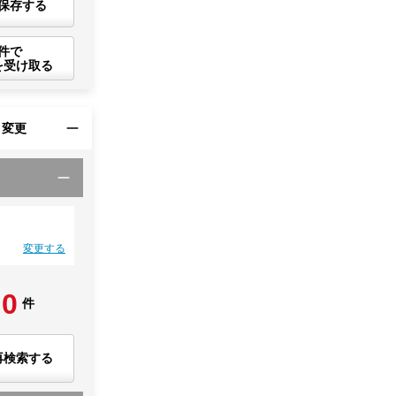
保存する
件で
を受け取る
・変更
変更する
0
件
再検索する