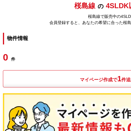
桜島線
4SLD
の
桜島線で販売中の4SL
会員登録すると、あなたの希望に合った桜
物件情報
0
件
1
マイページ作成で
件追