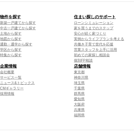
物件を探す
住まい探しのサポート
新築一戸建てから探す
ローンシミュレーション
中古一戸建てから探す
家を買うまでのステップ
土地から探す
安心が続く家づくり
地図から探す
実例からライフプランを考える
通勤・通学から探す
共働き子育て世代を応援
学区から探す
営業スタッフを上手に活用
特集から探す
初めての家探し相談会
個別FP相談
企業情報
店舗情報
会社概要
東京都
サービス一覧
神奈川県
ニュース&トピックス
埼玉県
CMギャラリー
千葉県
採用情報
群馬県
愛知県
大阪府
兵庫県
福岡県