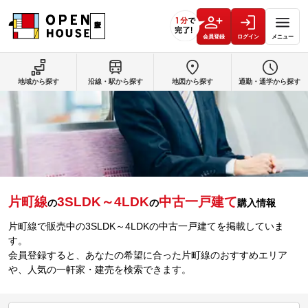
会員登録
ログイン
メニュー
地域から探す
沿線・駅から探す
地図から探す
通勤・通学から探す
片町線
3SLDK～4LDK
中古一戸建て
の
の
購入情報
片町線で販売中の3SLDK～4LDKの中古一戸建てを掲載していま
す。
会員登録すると、あなたの希望に合った片町線のおすすめエリア
や、人気の一軒家・建売を検索できます。