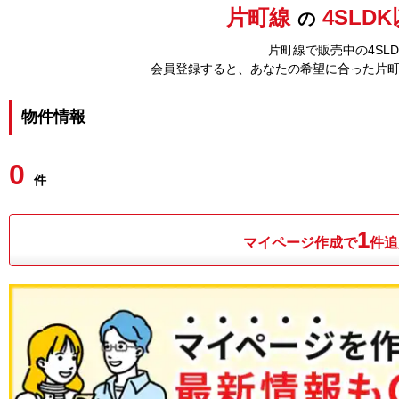
片町線
4SLD
の
片町線で販売中の4SL
会員登録すると、あなたの希望に合った片
物件情報
0
件
1
マイページ作成で
件追