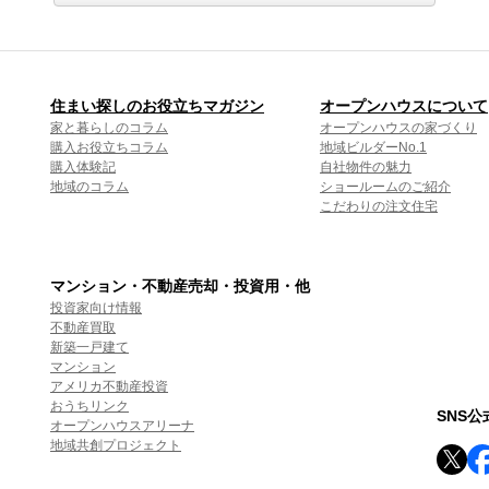
住まい探しのお役立ちマガジン
オープンハウスについて
家と暮らしのコラム
オープンハウスの家づくり
購入お役立ちコラム
地域ビルダーNo.1
購入体験記
自社物件の魅力
地域のコラム
ショールームのご紹介
こだわりの注文住宅
マンション・不動産売却・投資用・他
投資家向け情報
不動産買取
新築一戸建て
マンション
アメリカ不動産投資
おうちリンク
SNS
オープンハウスアリーナ
地域共創プロジェクト