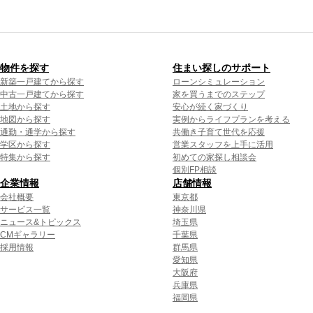
物件を探す
住まい探しのサポート
新築一戸建てから探す
ローンシミュレーション
中古一戸建てから探す
家を買うまでのステップ
土地から探す
安心が続く家づくり
地図から探す
実例からライフプランを考える
通勤・通学から探す
共働き子育て世代を応援
学区から探す
営業スタッフを上手に活用
特集から探す
初めての家探し相談会
個別FP相談
企業情報
店舗情報
会社概要
東京都
サービス一覧
神奈川県
ニュース&トピックス
埼玉県
CMギャラリー
千葉県
採用情報
群馬県
愛知県
大阪府
兵庫県
福岡県