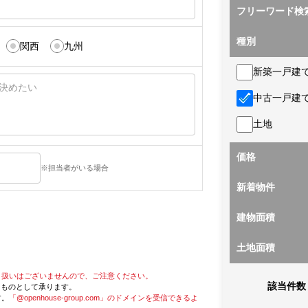
フリーワード検
種別
関西
九州
新築一戸建
中古一戸建
土地
価格
※担当者がいる場合
新着物件
建物面積
土地面積
り扱いはございませんので、ご注意ください。
該当件数
たものとして承ります。
す。
「@openhouse-group.com」のドメインを受信できるよ