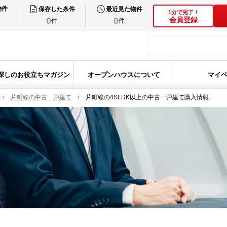
物件
保存した条件
最近見た物件
1分で完了！
0
0
会員登録
件
件
探しのお役立ちマガジン
オープンハウスについて
マイ
片町線の中古一戸建て
片町線の4SLDK以上の中古一戸建て購入情報