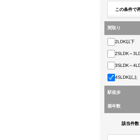
この条件で
間取り
2LDK以下
2SLDK～3L
3SLDK～4L
4SLDK以上
駅徒歩
築年数
該当件数