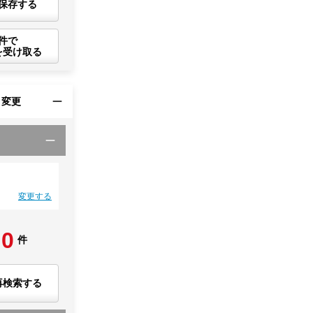
保存する
件で
を受け取る
・変更
変更する
0
件
再検索する