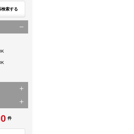
再検索する
DK
DK
0
件