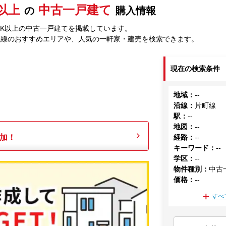
K以上
中古一戸建て
の
購入情報
DK以上の中古一戸建てを掲載しています。
町線のおすすめエリアや、人気の一軒家・建売を検索できます。
現在の検索条件
地域
：
--
沿線
：
片町線
駅
：
--
地図
：
--
加！
経路
：
--
キーワード
：
--
学区
：
--
物件種別
：
中古
価格
：
--
すべ