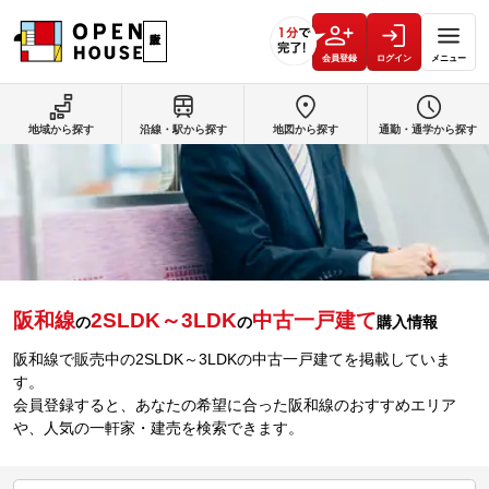
会員登録
ログイン
メニュー
地域から探す
沿線・駅から探す
地図から探す
通勤・通学から探す
阪和線
2SLDK～3LDK
中古一戸建て
の
の
購入情報
阪和線で販売中の2SLDK～3LDKの中古一戸建てを掲載していま
す。
会員登録すると、あなたの希望に合った阪和線のおすすめエリア
や、人気の一軒家・建売を検索できます。