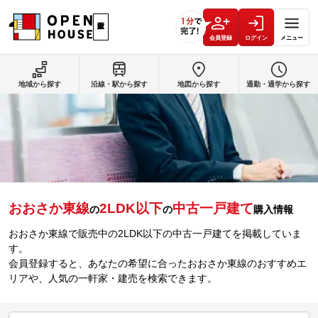
会員登録
ログイン
メニュー
地域から探す
沿線・駅から探す
地図から探す
通勤・通学から探す
おおさか東線
2LDK以下
中古一戸建て
の
の
購入情報
おおさか東線で販売中の2LDK以下の中古一戸建てを掲載していま
す。
会員登録すると、あなたの希望に合ったおおさか東線のおすすめエ
リアや、人気の一軒家・建売を検索できます。