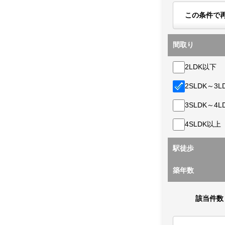
この条件で
間取り
2LDK以下
2SLDK～3L
3SLDK～4L
4SLDK以上
駅徒歩
築年数
該当件数