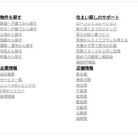
物件を探す
住まい探しのサポート
新築一戸建てから探す
ローンシミュレーション
中古一戸建てから探す
家を買うまでのステップ
土地から探す
安心が続く家づくり
地図から探す
実例からライフプランを考える
通勤・通学から探す
共働き子育て世代を応援
学区から探す
営業スタッフを上手に活用
特集から探す
初めての家探し相談会
個別FP相談
企業情報
店舗情報
会社概要
東京都
サービス一覧
神奈川県
ニュース&トピックス
埼玉県
CMギャラリー
千葉県
採用情報
群馬県
愛知県
大阪府
兵庫県
福岡県