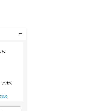
東線
一戸建て
て見る