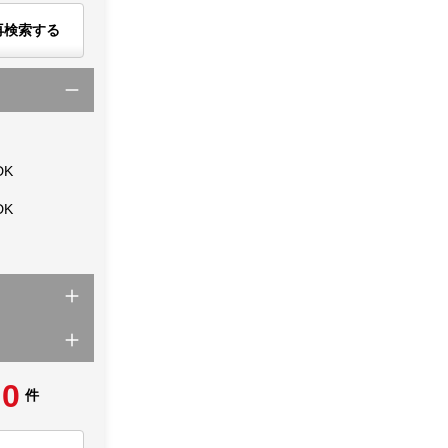
再検索する
DK
DK
0
件