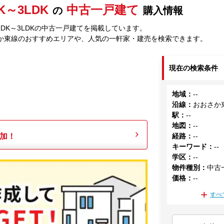
K～3LDK
中古一戸建て
の
購入情報
DK～3LDKの中古一戸建てを掲載しています。
か東線のおすすめエリアや、人気の一軒家・建売を検索できます。
現在の検索条件
地域
：
--
沿線
：
おおさか
駅
：
--
地図
：
--
加！
経路
：
--
キーワード
：
--
学区
：
--
物件種別
：
中古
価格
：
--
すべ