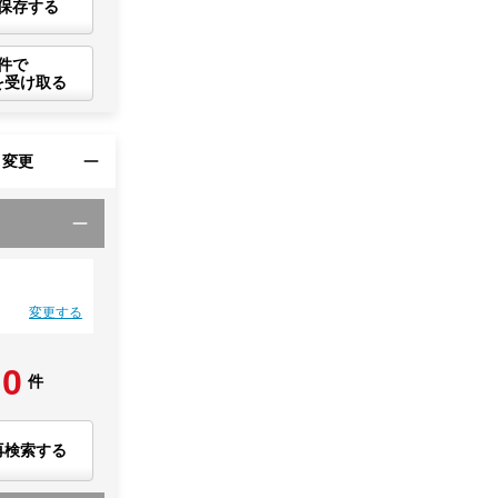
保存する
件で
を受け取る
・変更
変更する
0
件
再検索する