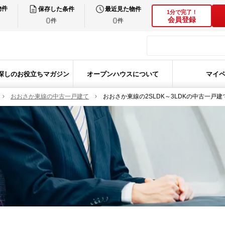
物件
保存した条件
最近見た物件
1分で完了！
0
0
会員登録
件
件
探しのお役立ちマガジン
オープンハウスについて
マイ
おおさか東線の中古一戸建て
おおさか東線の2SLDK～3LDKの中古一戸