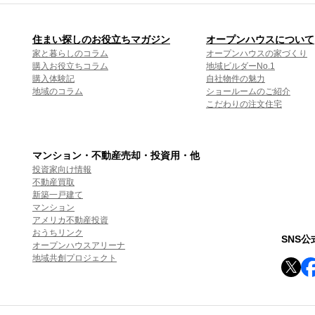
住まい探しのお役立ちマガジン
オープンハウスについて
家と暮らしのコラム
オープンハウスの家づくり
購入お役立ちコラム
地域ビルダーNo.1
購入体験記
自社物件の魅力
地域のコラム
ショールームのご紹介
こだわりの注文住宅
マンション・不動産売却・投資用・他
投資家向け情報
不動産買取
新築一戸建て
マンション
アメリカ不動産投資
おうちリンク
SNS
オープンハウスアリーナ
地域共創プロジェクト