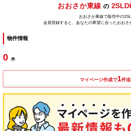
おおさか東線
2SLD
の
おおさか東線で販売中の2SL
会員登録すると、あなたの希望に合ったおおさ
物件情報
0
件
1
マイページ作成で
件追