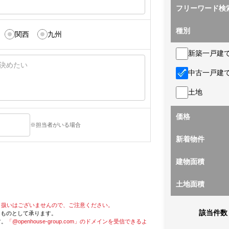
フリーワード検
種別
関西
九州
新築一戸建
中古一戸建
土地
価格
※担当者がいる場合
新着物件
建物面積
土地面積
り扱いはございませんので、ご注意ください。
該当件数
たものとして承ります。
す。
「@openhouse-group.com」のドメインを受信できるよ