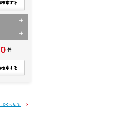
再検索する
0
件
再検索する
3LDKへ戻る