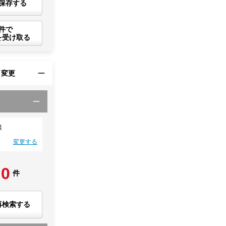
保存する
件で
を受け取る
・変更
線
変更する
0
件
再検索する