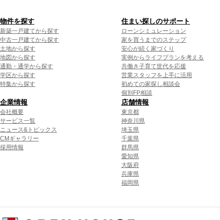
物件を探す
住まい探しのサポート
新築一戸建てから探す
ローンシミュレーション
中古一戸建てから探す
家を買うまでのステップ
土地から探す
安心が続く家づくり
地図から探す
実例からライフプランを考える
通勤・通学から探す
共働き子育て世代を応援
学区から探す
営業スタッフを上手に活用
特集から探す
初めての家探し相談会
個別FP相談
企業情報
店舗情報
会社概要
東京都
サービス一覧
神奈川県
ニュース&トピックス
埼玉県
CMギャラリー
千葉県
採用情報
群馬県
愛知県
大阪府
兵庫県
福岡県