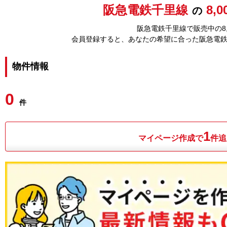
阪急電鉄千里線
8,
の
阪急電鉄千里線で販売中の8
会員登録すると、あなたの希望に合った阪急電
物件情報
0
件
1
マイページ作成で
件追