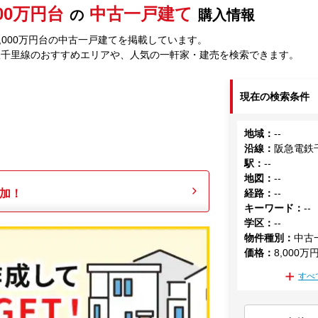
000万円台
中古一戸建て
の
購入情報
,000万円台の中古一戸建てを掲載しています。
鉄千里線のおすすめエリアや、人気の一軒家・建売を検索できます。
現在の検索条件
地域
：
--
沿線
：
阪急電鉄
駅
：
--
地図
：
--
加！
経路
：
--
キーワード
：
--
学区
：
--
物件種別
：
中古
価格
：
8,000万
すべ