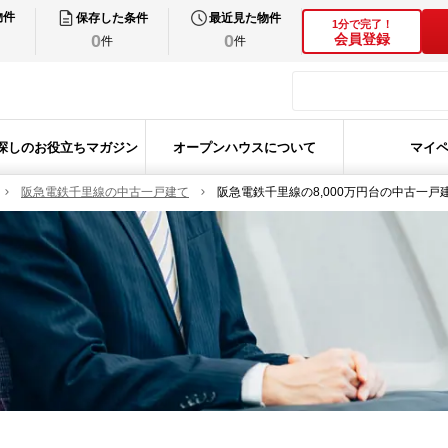
物件
保存した条件
最近見た物件
1分で完了！
0
0
会員登録
件
件
探しのお役立ちマガジン
オープンハウスについて
マイ
阪急電鉄千里線の中古一戸建て
阪急電鉄千里線の8,000万円台の中古一戸