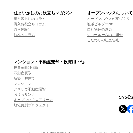
住まい探しのお役立ちマガジン
オープンハウスについて
家と暮らしのコラム
オープンハウスの家づくり
購入お役立ちコラム
地域ビルダーNo.1
購入体験記
自社物件の魅力
地域のコラム
ショールームのご紹介
こだわりの注文住宅
マンション・不動産売却・投資用・他
投資家向け情報
不動産買取
新築一戸建て
マンション
アメリカ不動産投資
おうちリンク
SNS
オープンハウスアリーナ
地域共創プロジェクト