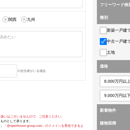
フリーワード検
種別
関西
九州
新築一戸建
中古一戸建
土地
価格
※担当者がいる場合
新着物件
り扱いはございませんので、ご注意ください。
たものとして承ります。
建物面積
す。
「@openhouse-group.com」のドメインを受信できるよ