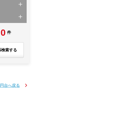
0
件
再検索する
万円台へ戻る