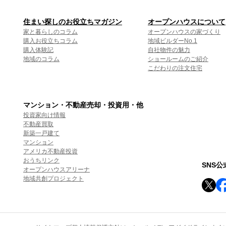
住まい探しのお役立ちマガジン
オープンハウスについて
家と暮らしのコラム
オープンハウスの家づくり
購入お役立ちコラム
地域ビルダーNo.1
購入体験記
自社物件の魅力
地域のコラム
ショールームのご紹介
こだわりの注文住宅
マンション・不動産売却・投資用・他
投資家向け情報
不動産買取
新築一戸建て
マンション
アメリカ不動産投資
おうちリンク
SNS
オープンハウスアリーナ
地域共創プロジェクト