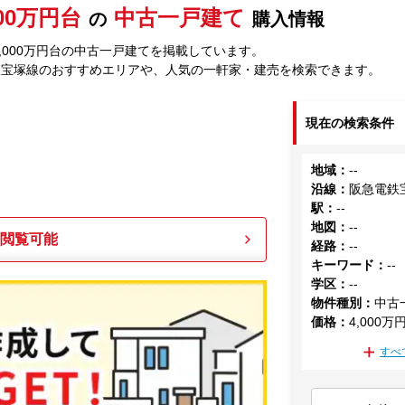
000万円台
中古一戸建て
の
購入情報
,000万円台の中古一戸建てを掲載しています。
鉄宝塚線のおすすめエリアや、人気の一軒家・建売を検索できます。
現在の検索条件
地域
：
--
沿線
：
阪急電鉄
駅
：
--
地図
：
--
も閲覧可能
経路
：
--
キーワード
：
--
学区
：
--
物件種別
：
中古
価格
：
4,000万
すべ