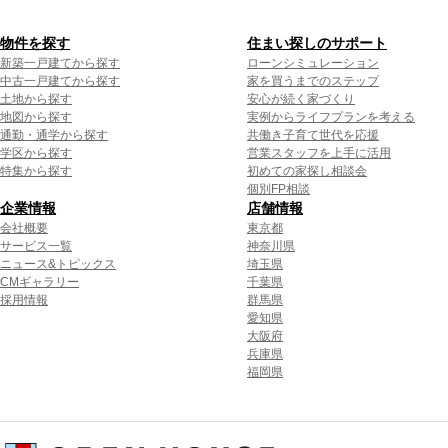
物件を探す
住まい探しのサポート
新築一戸建てから探す
ローンシミュレーション
中古一戸建てから探す
家を買うまでのステップ
土地から探す
安心が続く家づくり
地図から探す
実例からライフプランを考える
通勤・通学から探す
共働き子育て世代を応援
学区から探す
営業スタッフを上手に活用
特集から探す
初めての家探し相談会
個別FP相談
企業情報
店舗情報
会社概要
東京都
サービス一覧
神奈川県
ニュース&トピックス
埼玉県
CMギャラリー
千葉県
採用情報
群馬県
愛知県
大阪府
兵庫県
福岡県