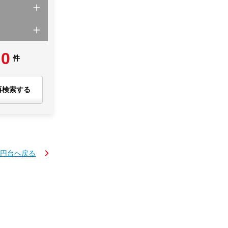
0
件
再検索する
万円台へ戻る