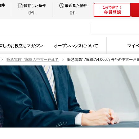
物件
保存した条件
最近見た物件
1分で完了！
0
0
会員登録
件
件
探しのお役立ちマガジン
オープンハウスについて
マイ
阪急電鉄宝塚線の中古一戸建て
阪急電鉄宝塚線の4,000万円台の中古一戸