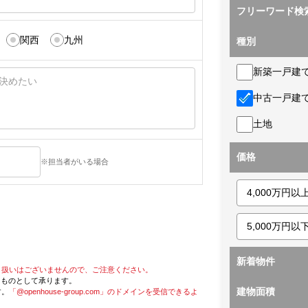
フリーワード検
関西
九州
種別
新築一戸建
中古一戸建
土地
価格
※担当者がいる場合
新着物件
り扱いはございませんので、ご注意ください。
たものとして承ります。
建物面積
す。
「@openhouse-group.com」のドメインを受信できるよ