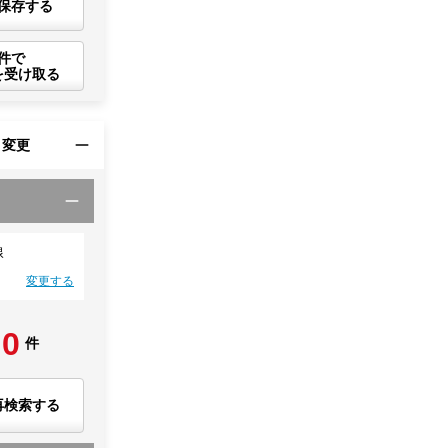
保存する
件で
を受け取る
・変更
線
変更する
0
件
再検索する