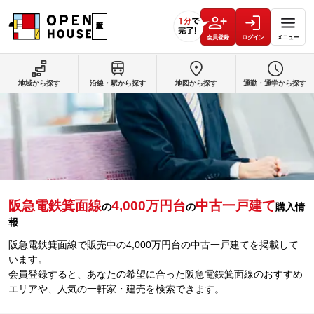
会員登録
ログイン
メニュー
地域から探す
沿線・駅から探す
地図から探す
通勤・通学から探す
阪急電鉄箕面線
4,000万円台
中古一戸建て
の
の
購入情
報
阪急電鉄箕面線で販売中の4,000万円台の中古一戸建てを掲載して
います。
会員登録すると、あなたの希望に合った阪急電鉄箕面線のおすすめ
エリアや、人気の一軒家・建売を検索できます。