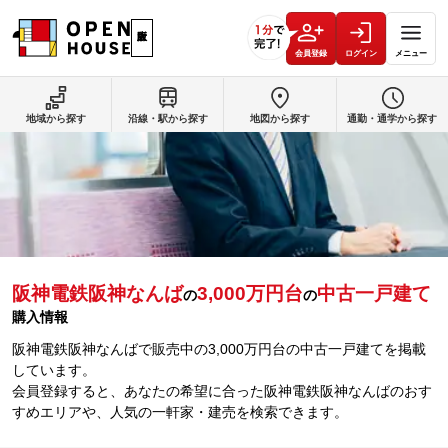
会員登録
ログイン
メニュー
地域から探す
沿線・駅から探す
地図から探す
通勤・通学から探す
阪神電鉄阪神なんば
3,000万円台
中古一戸建て
の
の
購入情報
阪神電鉄阪神なんばで販売中の3,000万円台の中古一戸建てを掲載
しています。
会員登録すると、あなたの希望に合った阪神電鉄阪神なんばのおす
すめエリアや、人気の一軒家・建売を検索できます。