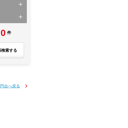
0
件
再検索する
万円台へ戻る