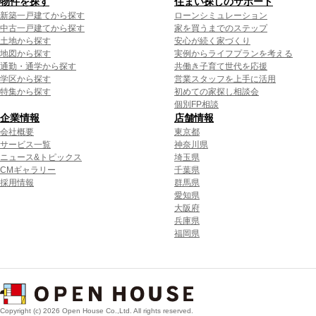
物件を探す
住まい探しのサポート
新築一戸建てから探す
ローンシミュレーション
中古一戸建てから探す
家を買うまでのステップ
土地から探す
安心が続く家づくり
地図から探す
実例からライフプランを考える
通勤・通学から探す
共働き子育て世代を応援
学区から探す
営業スタッフを上手に活用
特集から探す
初めての家探し相談会
個別FP相談
企業情報
店舗情報
会社概要
東京都
サービス一覧
神奈川県
ニュース&トピックス
埼玉県
CMギャラリー
千葉県
採用情報
群馬県
愛知県
大阪府
兵庫県
福岡県
Copyright (c) 2026 Open House Co.,Ltd. All rights reserved.