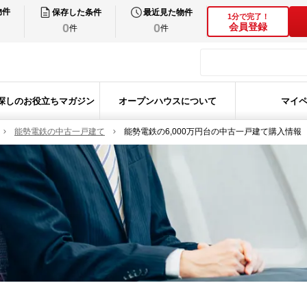
物件
保存した条件
最近見た物件
1分で完了！
0
0
会員登録
件
件
探しのお役立ちマガジン
オープンハウスについて
マイ
能勢電鉄の中古一戸建て
能勢電鉄の6,000万円台の中古一戸建て購入情報