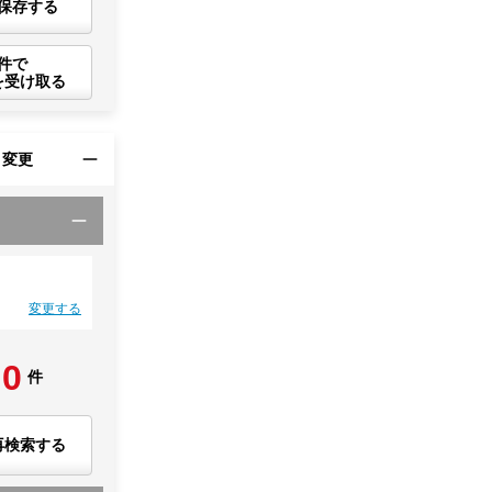
保存する
件で
を受け取る
・変更
変更する
0
件
再検索する