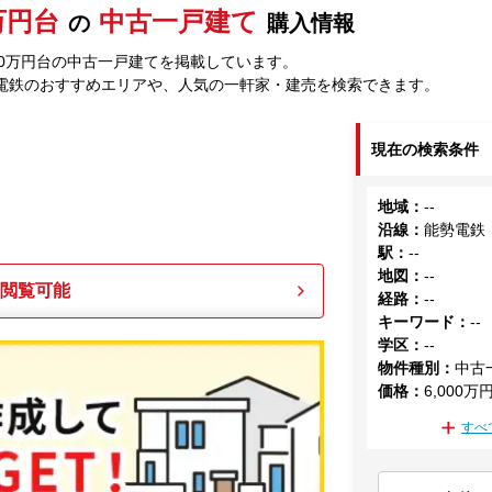
0万円台
中古一戸建て
の
購入情報
00万円台の中古一戸建てを掲載しています。
電鉄のおすすめエリアや、人気の一軒家・建売を検索できます。
現在の検索条件
地域
：
--
沿線
：
能勢電鉄
駅
：
--
地図
：
--
も閲覧可能
経路
：
--
キーワード
：
--
学区
：
--
物件種別
：
中古
価格
：
6,000万
すべ