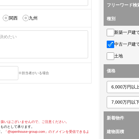
フリーワード検
関西
九州
種別
新築一戸建
中古一戸建
土地
価格
※担当者がいる場合
新着物件
り扱いはございませんので、ご注意ください。
たものとして承ります。
建物面積
す。
「@openhouse-group.com」のドメインを受信できるよ