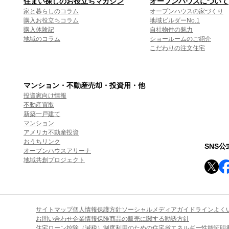
住まい探しのお役立ちマガジン
オープンハウスについて
家と暮らしのコラム
オープンハウスの家づくり
購入お役立ちコラム
地域ビルダーNo.1
購入体験記
自社物件の魅力
地域のコラム
ショールームのご紹介
こだわりの注文住宅
マンション・不動産売却・投資用・他
投資家向け情報
不動産買取
新築一戸建て
マンション
アメリカ不動産投資
おうちリンク
SNS
オープンハウスアリーナ
地域共創プロジェクト
サイトマップ
個人情報保護方針
ソーシャルメディアガイドライン
よく
お問い合わせ
企業情報
保険商品の販売に関する勧誘方針
住宅ローン控除（減税）制度利用のための住宅省エネルギー性能証明