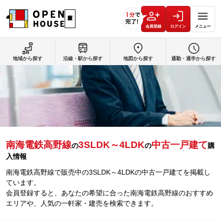
会員登録
ログイン
メニュー
地域から探す
沿線・駅から探す
地図から探す
通勤・通学から探す
南海電鉄高野線
3SLDK～4LDK
中古一戸建て
の
の
購
入情報
南海電鉄高野線で販売中の3SLDK～4LDKの中古一戸建てを掲載し
ています。
会員登録すると、あなたの希望に合った南海電鉄高野線のおすすめ
エリアや、人気の一軒家・建売を検索できます。