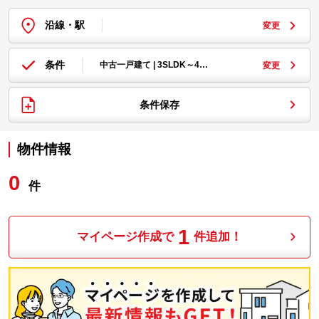
沿線・駅
変更
条件
中古一戸建て | 3SLDK～4…
変更
条件保存
物件情報
0
件
1
マイページ作成で
件追加！