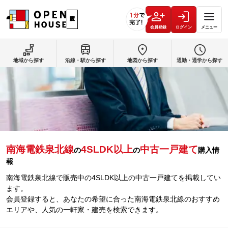
会員登録
ログイン
メニュー
地域から探す
沿線・駅から探す
地図から探す
通勤・通学から探す
南海電鉄泉北線
4SLDK以上
中古一戸建て
の
の
購入情
報
南海電鉄泉北線で販売中の4SLDK以上の中古一戸建てを掲載してい
ます。
会員登録すると、あなたの希望に合った南海電鉄泉北線のおすすめ
エリアや、人気の一軒家・建売を検索できます。