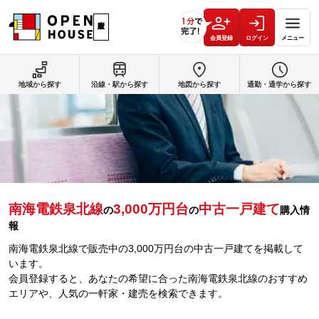
会員登録
ログイン
メニュー
地域から探す
沿線・駅から探す
地図から探す
通勤・通学から探す
南海電鉄泉北線
3,000万円台
中古一戸建て
の
の
購入情
報
南海電鉄泉北線で販売中の3,000万円台の中古一戸建てを掲載して
います。
会員登録すると、あなたの希望に合った南海電鉄泉北線のおすすめ
エリアや、人気の一軒家・建売を検索できます。