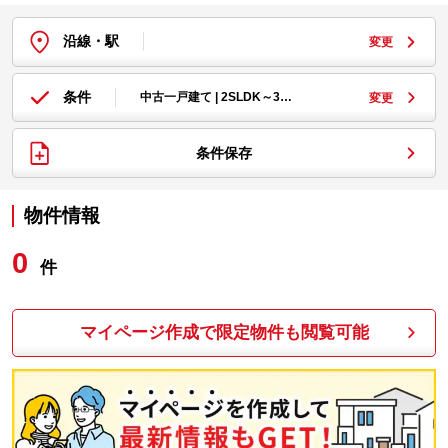
沿線・駅
変更
条件
中古一戸建て | 2SLDK～3…
変更
条件保存
物件情報
0
件
マイページ作成で限定物件も閲覧可能