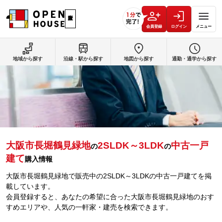
会員登録
ログイン
メニュー
地域から探す
沿線・駅から探す
地図から探す
通勤・通学から探す
大阪市長堀鶴見緑地
2SLDK～3LDK
中古一戸
の
の
建て
購入情報
大阪市長堀鶴見緑地で販売中の2SLDK～3LDKの中古一戸建てを掲
載しています。
会員登録すると、あなたの希望に合った大阪市長堀鶴見緑地のおす
すめエリアや、人気の一軒家・建売を検索できます。