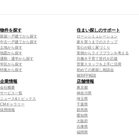
物件を探す
住まい探しのサポート
新築一戸建てから探す
ローンシミュレーション
中古一戸建てから探す
家を買うまでのステップ
土地から探す
安心が続く家づくり
地図から探す
実例からライフプランを考える
通勤・通学から探す
共働き子育て世代を応援
学区から探す
営業スタッフを上手に活用
特集から探す
初めての家探し相談会
個別FP相談
企業情報
店舗情報
会社概要
東京都
サービス一覧
神奈川県
ニュース&トピックス
埼玉県
CMギャラリー
千葉県
採用情報
群馬県
愛知県
大阪府
兵庫県
福岡県