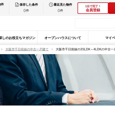
物件
保存した条件
最近見た物件
1分で完了！
0
0
会員登録
件
件
探しのお役立ちマガジン
オープンハウスについて
マイ
大阪市千日前線の中古一戸建て
大阪市千日前線の3SLDK～4LDKの中古