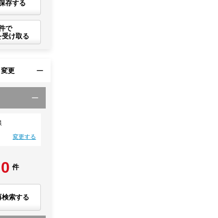
保存する
件で
を受け取る
・変更
線
変更する
0
件
再検索する