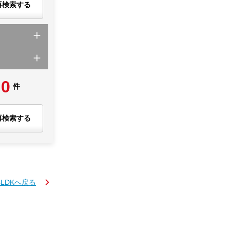
再検索する
0
件
再検索する
4LDKへ戻る