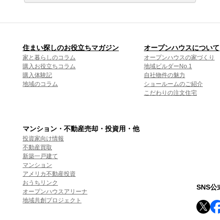
住まい探しのお役立ちマガジン
オープンハウスについて
家と暮らしのコラム
オープンハウスの家づくり
購入お役立ちコラム
地域ビルダーNo.1
購入体験記
自社物件の魅力
地域のコラム
ショールームのご紹介
こだわりの注文住宅
マンション・不動産売却・投資用・他
投資家向け情報
不動産買取
新築一戸建て
マンション
アメリカ不動産投資
おうちリンク
SNS
オープンハウスアリーナ
地域共創プロジェクト