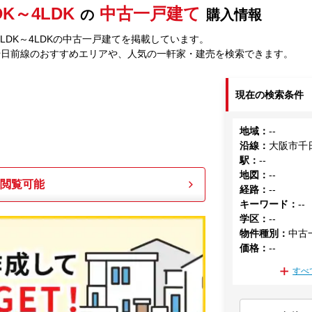
DK～4LDK
中古一戸建て
の
購入情報
LDK～4LDKの中古一戸建てを掲載しています。
千日前線のおすすめエリアや、人気の一軒家・建売を検索できます。
現在の検索条件
地域
：
--
沿線
：
大阪市千
駅
：
--
地図
：
--
も閲覧可能
経路
：
--
キーワード
：
--
学区
：
--
物件種別
：
中古
価格
：
--
すべ