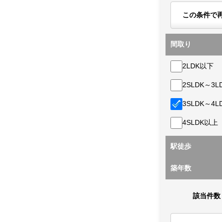
この条件で
間取り
2LDK以下
2SLDK～3L
3SLDK～4L
4SLDK以上
駅徒歩
築年数
該当件数