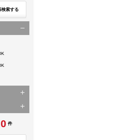
再検索する
DK
DK
0
件