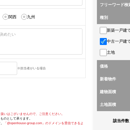
フリーワード検
関西
九州
種別
新築一戸建
中古一戸建
土地
価格
※担当者がいる場合
新着物件
建物面積
土地面積
り扱いはございませんので、ご注意ください。
たものとして承ります。
該当件数
す。
「@openhouse-group.com」のドメインを受信できるよ