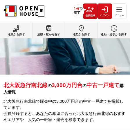
会員登録
ログイン
メニュー
地域から探す
沿線・駅から探す
地図から探す
通勤・通学から探す
北大阪急行南北線
3,000万円台
中古一戸建て
の
の
購
入情報
北大阪急行南北線で販売中の3,000万円台の中古一戸建てを掲載し
ています。
会員登録すると、あなたの希望に合った北大阪急行南北線のおすす
めエリアや、人気の一軒家・建売を検索できます。