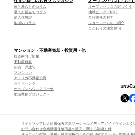
住まい探しのお役立ちマガジン
オープンハウスについて
家と暮らしのコラム
オープンハウスの家づくり
購入お役立ちコラム
地域ビルダーNo.1
購入体験記
自社物件の魅力
地域のコラム
ショールームのご紹介
こだわりの注文住宅
マンション・不動産売却・投資用・他
投資家向け情報
不動産買取
新築一戸建て
マンション
アメリカ不動産投資
おうちリンク
SNS
オープンハウスアリーナ
地域共創プロジェクト
サイトマップ
個人情報保護方針
ソーシャルメディアガイドライン
よく
お問い合わせ
企業情報
保険商品の販売に関する勧誘方針
住宅ローン控除（減税）制度利用のための住宅省エネルギー性能証明