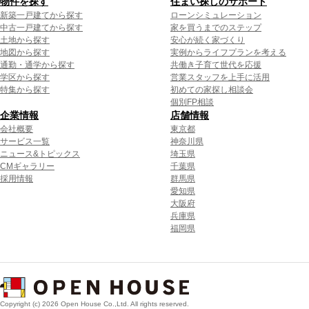
物件を探す
住まい探しのサポート
新築一戸建てから探す
ローンシミュレーション
中古一戸建てから探す
家を買うまでのステップ
土地から探す
安心が続く家づくり
地図から探す
実例からライフプランを考える
通勤・通学から探す
共働き子育て世代を応援
学区から探す
営業スタッフを上手に活用
特集から探す
初めての家探し相談会
個別FP相談
企業情報
店舗情報
会社概要
東京都
サービス一覧
神奈川県
ニュース&トピックス
埼玉県
CMギャラリー
千葉県
採用情報
群馬県
愛知県
大阪府
兵庫県
福岡県
Copyright (c) 2026 Open House Co.,Ltd. All rights reserved.