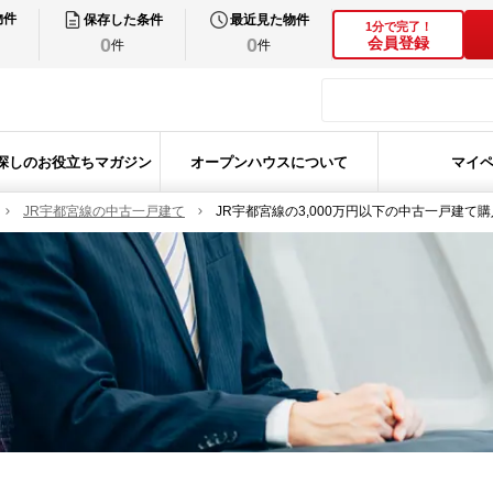
物件
保存した条件
最近見た物件
1分で完了！
0
0
会員登録
件
件
探しのお役立ちマガジン
オープンハウスについて
マイ
JR宇都宮線の中古一戸建て
JR宇都宮線の3,000万円以下の中古一戸建て