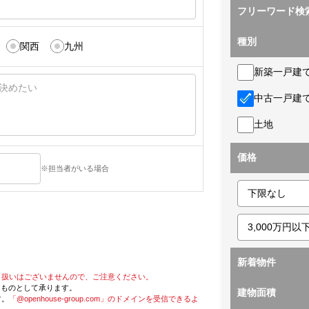
フリーワード検
種別
関西
九州
新築一戸建
中古一戸建
土地
価格
※担当者がいる場合
新着物件
り扱いはございませんので、ご注意ください。
たものとして承ります。
建物面積
す。
「@openhouse-group.com」のドメインを受信できるよ