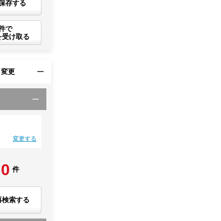
保存する
件で
を受け取る
・変更
変更する
0
件
再検索する