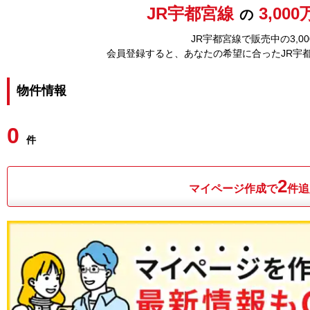
JR宇都宮線
3,00
の
JR宇都宮線で販売中の3,
会員登録すると、あなたの希望に合ったJR宇
物件情報
0
件
2
マイページ作成で
件追