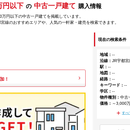
0万円以下
中古一戸建て
の
購入情報
000万円以下の中古一戸建てを掲載しています。
都宮線のおすすめエリアや、人気の一軒家・建売を検索できます。
現在の検索条件
地域
：
--
沿線
：
JR宇都宮
駅
：
--
地図
：
--
加！
経路
：
--
キーワード
：
--
学区
：
--
物件種別
：
中古
価格
：
～3,000
すべ