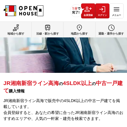
会員登録
ログイン
メニュー
地域から探す
沿線・駅から探す
地図から探す
通勤・通学から探す
JR湘南新宿ライン高海
4SLDK以上
中古一戸建
の
の
て
購入情報
JR湘南新宿ライン高海で販売中の4SLDK以上の中古一戸建てを掲
載しています。
会員登録すると、あなたの希望に合ったJR湘南新宿ライン高海のお
すすめエリアや、人気の一軒家・建売を検索できます。