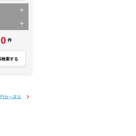
0
件
再検索する
万円台へ戻る