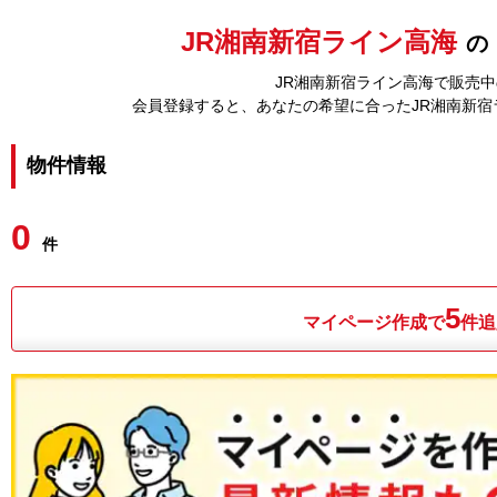
JR湘南新宿ライン高海
の
JR湘南新宿ライン高海で販売中
会員登録すると、あなたの希望に合ったJR湘南新
物件情報
0
件
5
マイページ作成で
件追