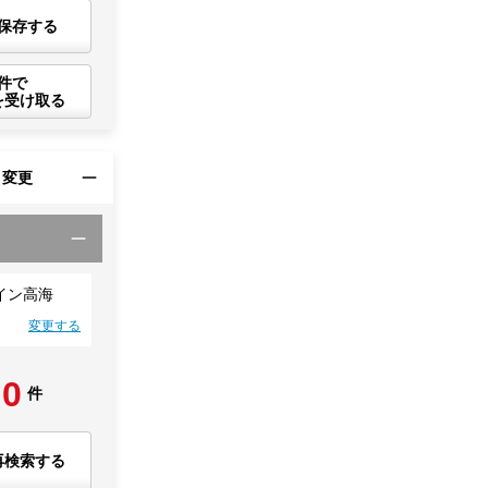
保存する
件で
を受け取る
・変更
イン高海
変更する
0
件
再検索する