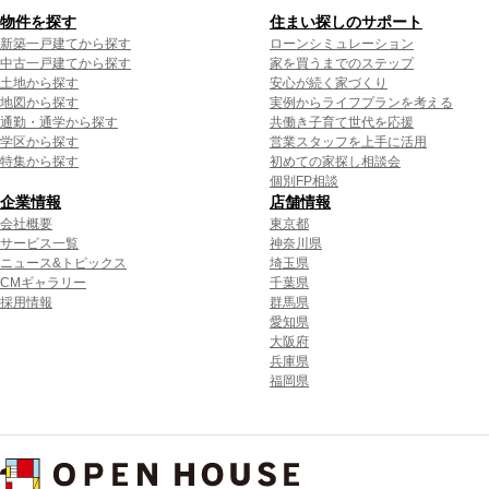
物件を探す
住まい探しのサポート
新築一戸建てから探す
ローンシミュレーション
中古一戸建てから探す
家を買うまでのステップ
土地から探す
安心が続く家づくり
地図から探す
実例からライフプランを考える
通勤・通学から探す
共働き子育て世代を応援
学区から探す
営業スタッフを上手に活用
特集から探す
初めての家探し相談会
個別FP相談
企業情報
店舗情報
会社概要
東京都
サービス一覧
神奈川県
ニュース&トピックス
埼玉県
CMギャラリー
千葉県
採用情報
群馬県
愛知県
大阪府
兵庫県
福岡県