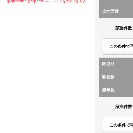
す。
「@openhouse-group.com」のドメインを受信できるよ
土地面積
該当件数
この条件で
間取り
駅徒歩
築年数
該当件数
この条件で