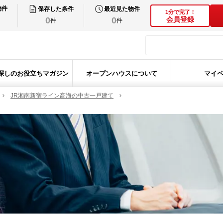
物件
保存した条件
最近見た物件
1分で完了！
0
0
会員登録
件
件
探しのお役立ちマガジン
オープンハウスについて
マイ
JR湘南新宿ライン高海の中古一戸建て