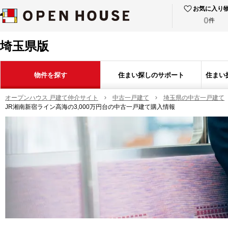
お気に入り
0
件
埼玉県版
物件を探す
住まい探しのサポート
住まい
オープンハウス 戸建て仲介サイト
中古一戸建て
埼玉県の中古一戸建て
JR湘南新宿ライン高海の3,000万円台の中古一戸建て購入情報