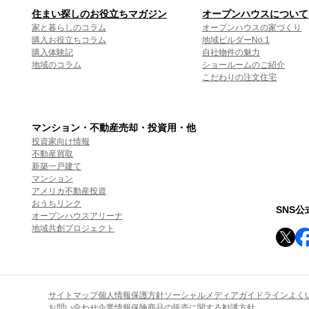
住まい探しのお役立ちマガジン
オープンハウスについて
家と暮らしのコラム
オープンハウスの家づくり
購入お役立ちコラム
地域ビルダーNo.1
購入体験記
自社物件の魅力
地域のコラム
ショールームのご紹介
こだわりの注文住宅
マンション・不動産売却・投資用・他
投資家向け情報
不動産買取
新築一戸建て
マンション
アメリカ不動産投資
おうちリンク
SNS
オープンハウスアリーナ
地域共創プロジェクト
サイトマップ
個人情報保護方針
ソーシャルメディアガイドライン
よく
お問い合わせ
企業情報
保険商品の販売に関する勧誘方針