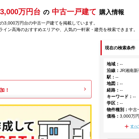
3,000万円台
中古一戸建て
の
購入情報
の3,000万円台の中古一戸建てを掲載しています。
宿ライン高海のおすすめエリアや、人気の一軒家・建売を検索できます。
現在の検索条件
地域
：
--
沿線
：
JR湘南
駅
：
--
地図
：
--
加！
経路
：
--
キーワード
：
--
学区
：
--
物件種別
：
中古
価格
：
3,000万
すべ