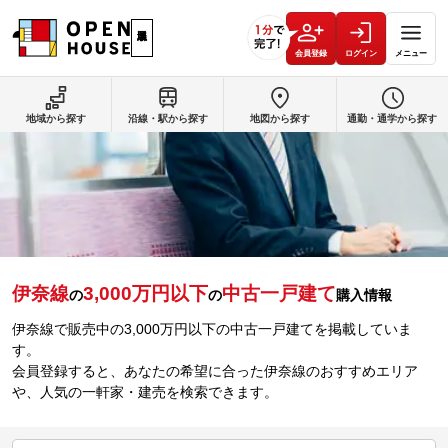
会員登録
ログイン
メニュー
地域から探す
沿線・駅から探す
地図から探す
通勤・通学から探す
伊奈線
3,000万円以下
中古一戸建て
の
の
購入情報
伊奈線で販売中の3,000万円以下の中古一戸建てを掲載していま
す。
会員登録すると、あなたの希望に合った伊奈線のおすすめエリア
や、人気の一軒家・建売を検索できます。