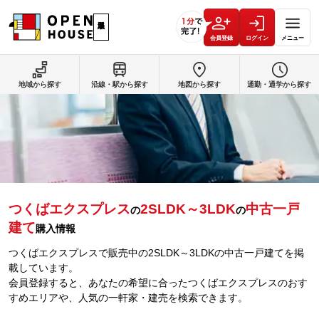
会員登録
ログイン
メニュー
地域から探す
沿線・駅から探す
地図から探す
通勤・通学から探す
つくばエクスプレス
2SLDK～3LDK
中古一戸
の
の
建て
購入情報
つくばエクスプレスで販売中の2SLDK～3LDKの中古一戸建てを掲
載しています。
会員登録すると、あなたの希望に合ったつくばエクスプレスのおす
すめエリアや、人気の一軒家・建売を検索できます。