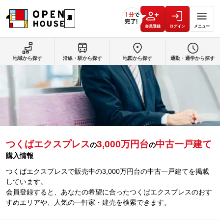
会員登録
ログイン
メニュー
地域から探す
沿線・駅から探す
地図から探す
通勤・通学から探す
つくばエクスプレス
3,000万円台
中古一戸建て
の
の
購入情報
つくばエクスプレスで販売中の3,000万円台の中古一戸建てを掲載
しています。
会員登録すると、あなたの希望に合ったつくばエクスプレスのおす
すめエリアや、人気の一軒家・建売を検索できます。