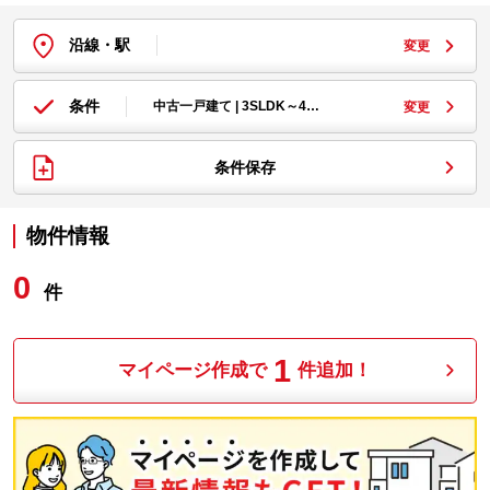
沿線・駅
変更
条件
中古一戸建て | 3SLDK～4…
変更
条件保存
物件情報
0
件
1
マイページ作成で
件追加！