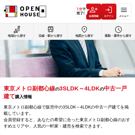
会員登録
ログイン
メニュー
地域から探す
沿線・駅から探す
地図から探す
通勤・通学から探す
東京メトロ副都心線
3SLDK～4LDK
中古一戸
の
の
建て
購入情報
東京メトロ副都心線で販売中の3SLDK～4LDKの中古一戸建てを掲
載しています。
会員登録すると、あなたの希望に合った東京メトロ副都心線のおす
すめエリアや、人気の一軒家・建売を検索できます。