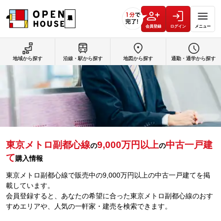
会員登録
ログイン
メニュー
地域から探す
沿線・駅から探す
地図から探す
通勤・通学から探す
東京メトロ副都心線
9,000万円以上
中古一戸建
の
の
て
購入情報
東京メトロ副都心線で販売中の9,000万円以上の中古一戸建てを掲
載しています。
会員登録すると、あなたの希望に合った東京メトロ副都心線のおす
すめエリアや、人気の一軒家・建売を検索できます。