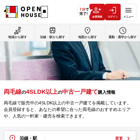
会員登録
ログイン
メニュー
地域から探す
沿線・駅から探す
地図から探す
通勤・通学から探す
両毛線
4SLDK以上
中古一戸建て
の
の
購入情報
両毛線で販売中の4SLDK以上の中古一戸建てを掲載しています。
会員登録すると、あなたの希望に合った両毛線のおすすめエリア
や、人気の一軒家・建売を検索できます。
沿線・駅
変更