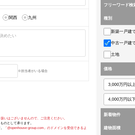
フリーワード検
関西
九州
種別
新築一戸建
中古一戸建
土地
価格
※担当者がいる場合
新着物件
り扱いはございませんので、ご注意ください。
たものとして承ります。
建物面積
す。
「@openhouse-group.com」のドメインを受信できるよ