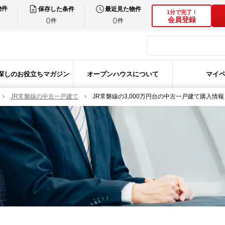
物件
保存した条件
最近見た物件
1分で完了！
0
0
会員登録
件
件
探しのお役立ちマガジン
オープンハウスについて
マイ
JR常磐線の中古一戸建て
JR常磐線の3,000万円台の中古一戸建て購入情報