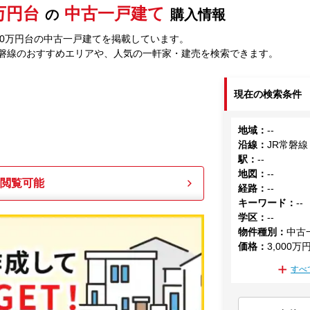
0万円台
中古一戸建て
の
購入情報
000万円台の中古一戸建てを掲載しています。
常磐線のおすすめエリアや、人気の一軒家・建売を検索できます。
現在の検索条件
地域
：
--
沿線
：
JR常磐線
駅
：
--
地図
：
--
も閲覧可能
経路
：
--
キーワード
：
--
学区
：
--
物件種別
：
中古
価格
：
3,000万
すべ