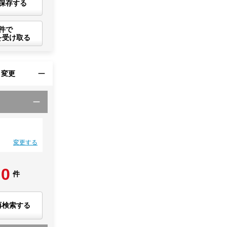
保存する
件で
を受け取る
・変更
変更する
0
件
再検索する