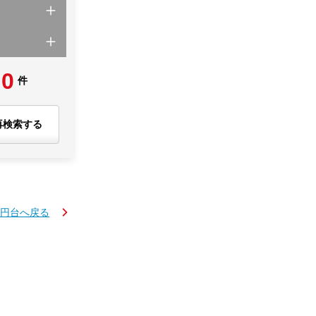
0
件
再検索する
万円台へ戻る