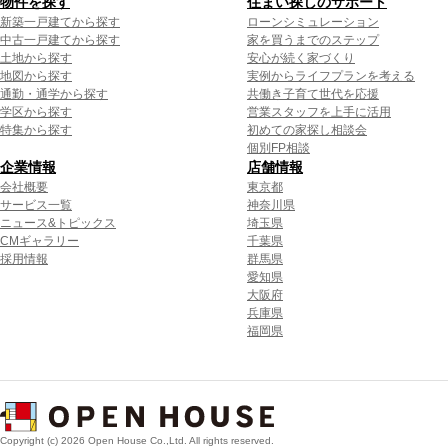
物件を探す
住まい探しのサポート
新築一戸建てから探す
ローンシミュレーション
中古一戸建てから探す
家を買うまでのステップ
土地から探す
安心が続く家づくり
地図から探す
実例からライフプランを考える
通勤・通学から探す
共働き子育て世代を応援
学区から探す
営業スタッフを上手に活用
特集から探す
初めての家探し相談会
個別FP相談
企業情報
店舗情報
会社概要
東京都
サービス一覧
神奈川県
ニュース&トピックス
埼玉県
CMギャラリー
千葉県
採用情報
群馬県
愛知県
大阪府
兵庫県
福岡県
Copyright (c) 2026 Open House Co.,Ltd. All rights reserved.