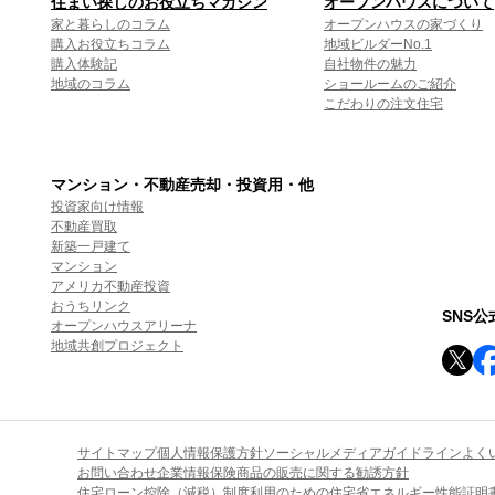
住まい探しのお役立ちマガジン
オープンハウスについて
家と暮らしのコラム
オープンハウスの家づくり
購入お役立ちコラム
地域ビルダーNo.1
購入体験記
自社物件の魅力
地域のコラム
ショールームのご紹介
こだわりの注文住宅
マンション・不動産売却・投資用・他
投資家向け情報
不動産買取
新築一戸建て
マンション
アメリカ不動産投資
おうちリンク
SNS
オープンハウスアリーナ
地域共創プロジェクト
サイトマップ
個人情報保護方針
ソーシャルメディアガイドライン
よく
お問い合わせ
企業情報
保険商品の販売に関する勧誘方針
住宅ローン控除（減税）制度利用のための住宅省エネルギー性能証明