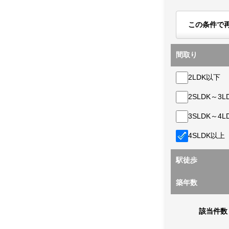
この条件で
間取り
2LDK以下
2SLDK～3L
3SLDK～4L
4SLDK以上
駅徒歩
築年数
該当件数