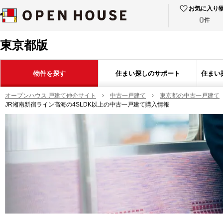
お気に入り
0
件
東京都版
物件を探す
住まい探しのサポート
住まい
オープンハウス 戸建て仲介サイト
中古一戸建て
東京都の中古一戸建て
JR湘南新宿ライン高海の4SLDK以上の中古一戸建て購入情報