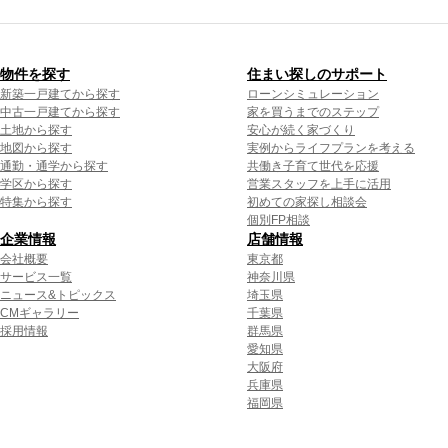
物件を探す
住まい探しのサポート
新築一戸建てから探す
ローンシミュレーション
中古一戸建てから探す
家を買うまでのステップ
土地から探す
安心が続く家づくり
地図から探す
実例からライフプランを考える
通勤・通学から探す
共働き子育て世代を応援
学区から探す
営業スタッフを上手に活用
特集から探す
初めての家探し相談会
個別FP相談
企業情報
店舗情報
会社概要
東京都
サービス一覧
神奈川県
ニュース&トピックス
埼玉県
CMギャラリー
千葉県
採用情報
群馬県
愛知県
大阪府
兵庫県
福岡県