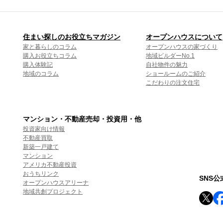
住まい探しのお役立ちマガジン
オープンハウスについて
家と暮らしのコラム
オープンハウスの家づくり
購入お役立ちコラム
地域ビルダーNo.1
購入体験記
自社物件の魅力
地域のコラム
ショールームのご紹介
こだわりの注文住宅
マンション・不動産売却・投資用・他
投資家向け情報
不動産買取
新築一戸建て
マンション
アメリカ不動産投資
おうちリンク
SNS
オープンハウスアリーナ
地域共創プロジェクト