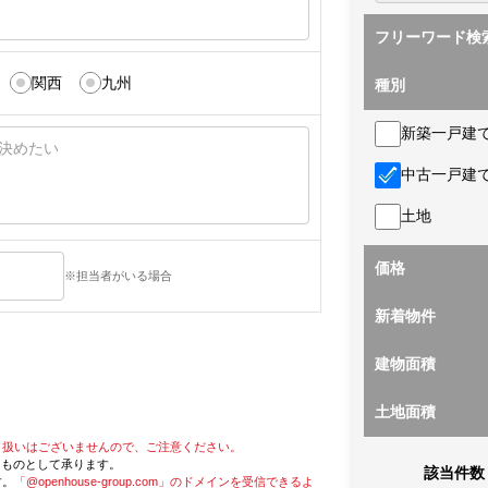
フリーワード検
関西
九州
種別
新築一戸建
中古一戸建
土地
価格
※担当者がいる場合
新着物件
建物面積
土地面積
り扱いはございませんので、ご注意ください。
たものとして承ります。
該当件数
す。
「@openhouse-group.com」のドメインを受信できるよ