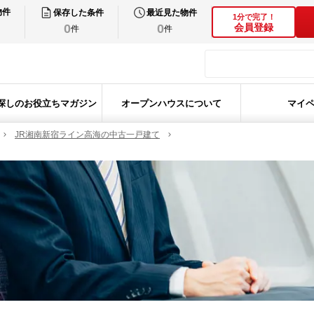
物件
保存した条件
最近見た物件
1分で完了！
0
0
会員登録
件
件
探しのお役立ちマガジン
オープンハウスについて
マイ
JR湘南新宿ライン高海の中古一戸建て