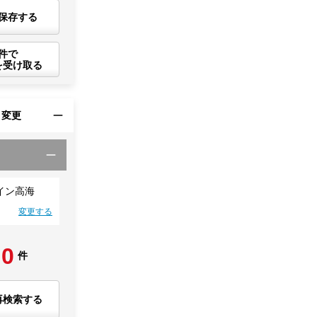
保存する
件で
を受け取る
・変更
イン高海
変更する
0
件
再検索する