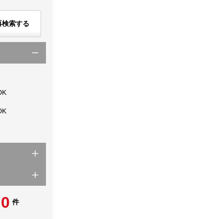
再検索する
DK
DK
0
件