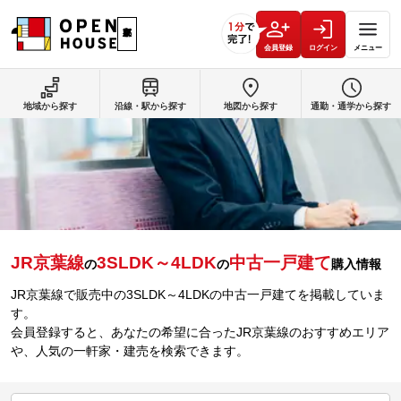
会員登録
ログイン
メニュー
地域から探す
沿線・駅から探す
地図から探す
通勤・通学から探す
JR京葉線
3SLDK～4LDK
中古一戸建て
の
の
購入情報
JR京葉線で販売中の3SLDK～4LDKの中古一戸建てを掲載していま
す。
会員登録すると、あなたの希望に合ったJR京葉線のおすすめエリア
や、人気の一軒家・建売を検索できます。