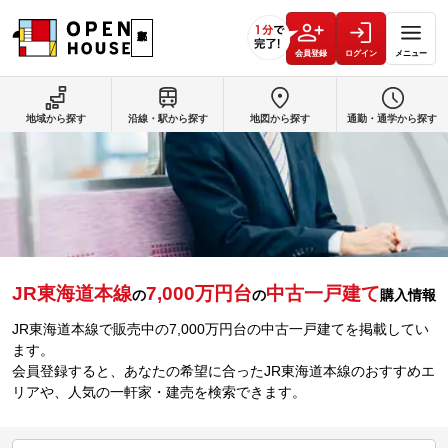
会員登録
ログイン
メニュー
地域から探す
沿線・駅から探す
地図から探す
通勤・通学から探す
JR東海道本線
7,000万円台
中古一戸建て
の
の
購入情報
JR東海道本線で販売中の7,000万円台の中古一戸建てを掲載してい
ます。
会員登録すると、あなたの希望に合ったJR東海道本線のおすすめエ
リアや、人気の一軒家・建売を検索できます。