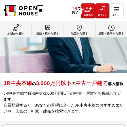
会員登録
ログイン
メニュー
地域から探す
沿線・駅から探す
地図から探す
通勤・通学から探す
JR中央本線
3,000万円以下
中古一戸建て
の
の
購入情報
JR中央本線で販売中の3,000万円以下の中古一戸建てを掲載してい
ます。
会員登録すると、あなたの希望に合ったJR中央本線のおすすめエリ
アや、人気の一軒家・建売を検索できます。