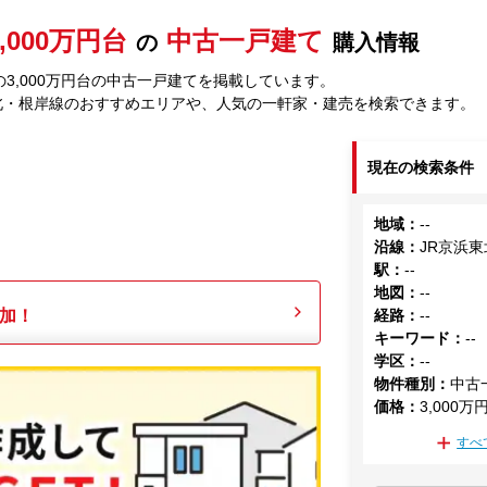
3,000万円台
中古一戸建て
の
購入情報
3,000万円台の中古一戸建てを掲載しています。
北・根岸線のおすすめエリアや、人気の一軒家・建売を検索できます。
現在の検索条件
地域
：
--
沿線
：
JR京浜
駅
：
--
地図
：
--
加！
経路
：
--
キーワード
：
--
学区
：
--
物件種別
：
中古
価格
：
3,000万
すべ