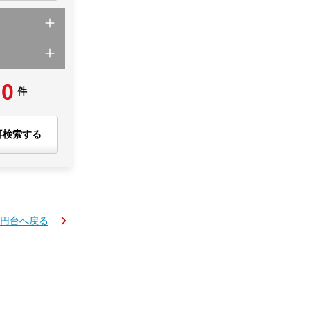
0
件
再検索する
万円台へ戻る