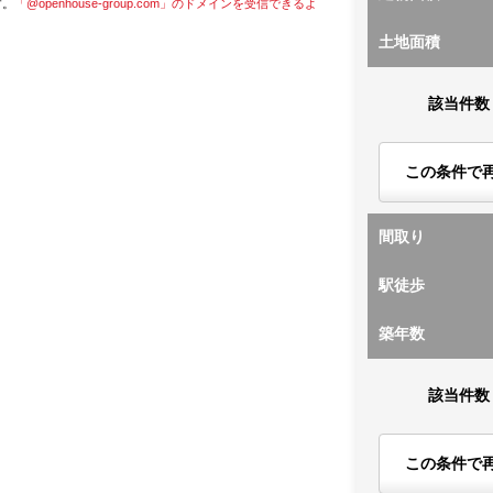
す。
「@openhouse-group.com」のドメインを受信できるよ
土地面積
該当件数
この条件で
間取り
駅徒歩
築年数
該当件数
この条件で