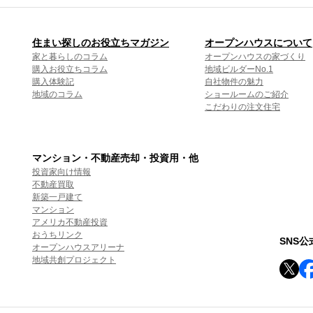
住まい探しのお役立ちマガジン
オープンハウスについて
家と暮らしのコラム
オープンハウスの家づくり
購入お役立ちコラム
地域ビルダーNo.1
購入体験記
自社物件の魅力
地域のコラム
ショールームのご紹介
こだわりの注文住宅
マンション・不動産売却・投資用・他
投資家向け情報
不動産買取
新築一戸建て
マンション
アメリカ不動産投資
おうちリンク
SNS
オープンハウスアリーナ
地域共創プロジェクト