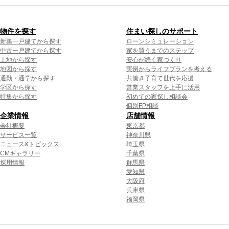
物件を探す
住まい探しのサポート
新築一戸建てから探す
ローンシミュレーション
中古一戸建てから探す
家を買うまでのステップ
土地から探す
安心が続く家づくり
地図から探す
実例からライフプランを考える
通勤・通学から探す
共働き子育て世代を応援
学区から探す
営業スタッフを上手に活用
特集から探す
初めての家探し相談会
個別FP相談
企業情報
店舗情報
会社概要
東京都
サービス一覧
神奈川県
ニュース&トピックス
埼玉県
CMギャラリー
千葉県
採用情報
群馬県
愛知県
大阪府
兵庫県
福岡県