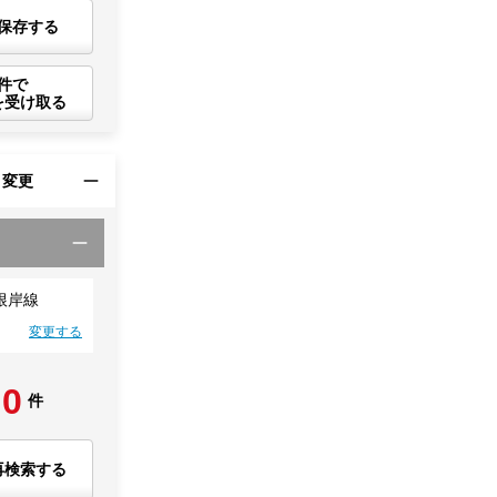
保存する
件で
を受け取る
・変更
根岸線
変更する
0
件
再検索する