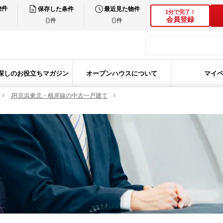
物件
保存した条件
最近見た物件
1分で完了！
0
0
会員登録
件
件
探しのお役立ちマガジン
オープンハウスについて
マイ
JR京浜東北・根岸線の中古一戸建て