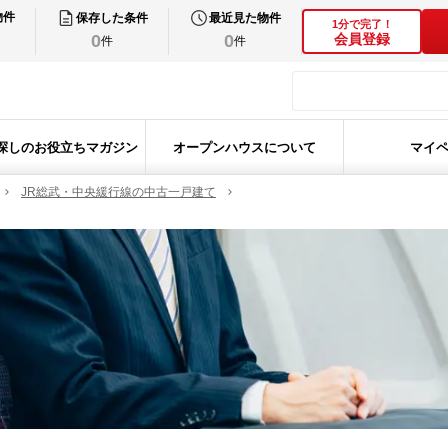
物件
保存した条件
最近見た物件
1分で完了！
0
0
会員登録
件
件
探しのお役立ちマガジン
オープンハウスについて
マイ
JR総武・中央緩行線の中古一戸建て