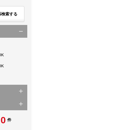
再検索する
DK
DK
0
件