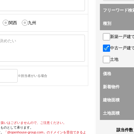
フリーワード検
関西
九州
種別
新築一戸建
中古一戸建
土地
価格
※担当者がいる場合
新着物件
建物面積
土地面積
り扱いはございませんので、ご注意ください。
たものとして承ります。
該当件数
す。
「@openhouse-group.com」のドメインを受信できるよ