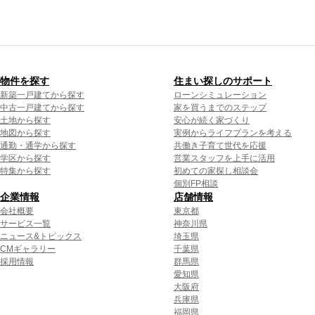
物件を探す
住まい探しのサポート
新築一戸建てから探す
ローンシミュレーション
中古一戸建てから探す
家を買うまでのステップ
土地から探す
安心が続く家づくり
地図から探す
実例からライフプランを考える
通勤・通学から探す
共働き子育て世代を応援
学区から探す
営業スタッフを上手に活用
特集から探す
初めての家探し相談会
個別FP相談
企業情報
店舗情報
会社概要
東京都
サービス一覧
神奈川県
ニュース&トピックス
埼玉県
CMギャラリー
千葉県
採用情報
群馬県
愛知県
大阪府
兵庫県
福岡県