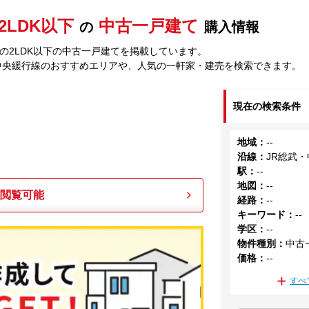
2LDK以下
中古一戸建て
の
購入情報
の2LDK以下の中古一戸建てを掲載しています。
中央緩行線のおすすめエリアや、人気の一軒家・建売を検索できます。
現在の検索条件
地域
：
--
沿線
：
JR総武
駅
：
--
地図
：
--
も閲覧可能
経路
：
--
キーワード
：
--
学区
：
--
物件種別
：
中古
価格
：
--
すべ