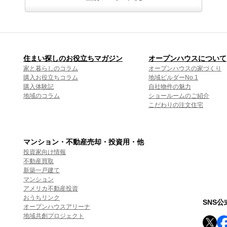
住まい探しのお役立ちマガジン
オープンハウスについて
家と暮らしのコラム
オープンハウスの家づくり
購入お役立ちコラム
地域ビルダーNo.1
購入体験記
自社物件の魅力
地域のコラム
ショールームのご紹介
こだわりの注文住宅
マンション・不動産売却・投資用・他
投資家向け情報
不動産買取
新築一戸建て
マンション
アメリカ不動産投資
おうちリンク
SNS
オープンハウスアリーナ
地域共創プロジェクト