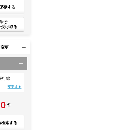
保存する
件で
を受け取る
・変更
緩行線
変更する
0
件
再検索する