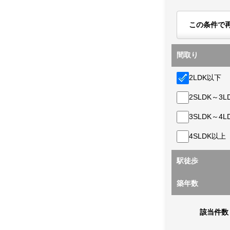
この条件で
間取り
2LDK以下
2SLDK～3L
3SLDK～4L
4SLDK以上
駅徒歩
築年数
該当件数