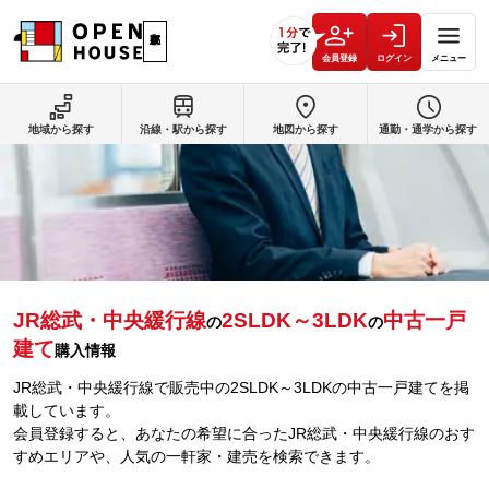
会員登録
ログイン
メニュー
地域から探す
沿線・駅から探す
地図から探す
通勤・通学から探す
JR総武・中央緩行線
2SLDK～3LDK
中古一戸
の
の
建て
購入情報
JR総武・中央緩行線で販売中の2SLDK～3LDKの中古一戸建てを掲
載しています。
会員登録すると、あなたの希望に合ったJR総武・中央緩行線のおす
すめエリアや、人気の一軒家・建売を検索できます。