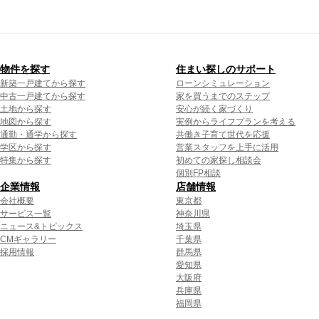
物件を探す
住まい探しのサポート
新築一戸建てから探す
ローンシミュレーション
中古一戸建てから探す
家を買うまでのステップ
土地から探す
安心が続く家づくり
地図から探す
実例からライフプランを考える
通勤・通学から探す
共働き子育て世代を応援
学区から探す
営業スタッフを上手に活用
特集から探す
初めての家探し相談会
個別FP相談
企業情報
店舗情報
会社概要
東京都
サービス一覧
神奈川県
ニュース&トピックス
埼玉県
CMギャラリー
千葉県
採用情報
群馬県
愛知県
大阪府
兵庫県
福岡県