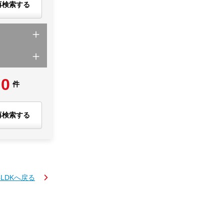
再検索する
0
件
再検索する
4LDKへ戻る