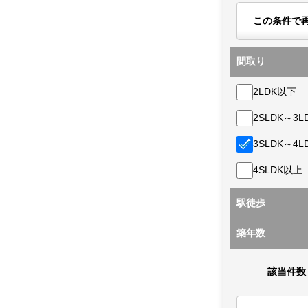
この条件で
間取り
2LDK以下
2SLDK～3L
3SLDK～4L
4SLDK以上
駅徒歩
築年数
該当件数