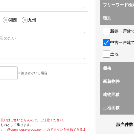
フリーワード検
種別
関西
九州
新築一戸建
中古一戸建
土地
価格
※担当者がいる場合
新着物件
建物面積
土地面積
り扱いはございませんので、ご注意ください。
該当件数
たものとして承ります。
す。
「@openhouse-group.com」のドメインを受信できるよ