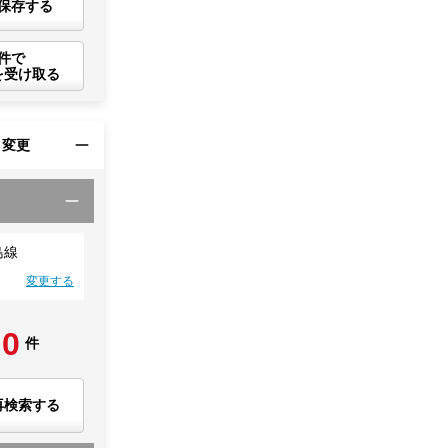
保存する
件で
を受け取る
・変更
島線
変更する
0
件
再検索する