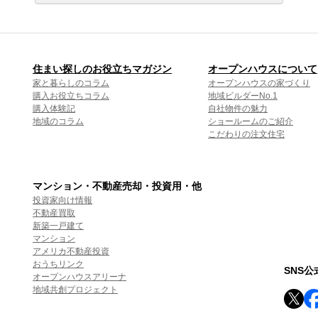
住まい探しのお役立ちマガジン
オープンハウスについて
家と暮らしのコラム
オープンハウスの家づくり
購入お役立ちコラム
地域ビルダーNo.1
購入体験記
自社物件の魅力
地域のコラム
ショールームのご紹介
こだわりの注文住宅
マンション・不動産売却・投資用・他
投資家向け情報
不動産買取
新築一戸建て
マンション
アメリカ不動産投資
おうちリンク
SNS
オープンハウスアリーナ
地域共創プロジェクト