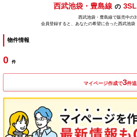
西武池袋・豊島線
3S
の
西武池袋・豊島線で販売中の3S
会員登録すると、あなたの希望に合った西武池袋
物件情報
0
件
3
マイページ作成で
件追