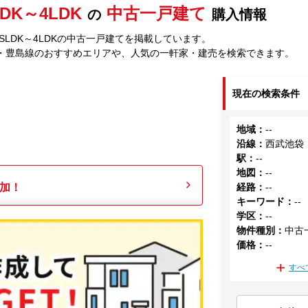
LDK～4LDK
中古一戸建て
の
購入情報
LDK～4LDKの中古一戸建てを掲載しています。
・豊島線のおすすめエリアや、人気の一軒家・建売を検索できます。
現在の検索条件
地域
：
--
沿線
：
西武池袋
駅
：
--
地図
：
--
加！
経路
：
--
キーワード
：
--
学区
：
--
物件種別
：
中古
価格
：
--
すべ