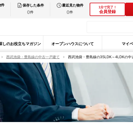
物件
保存した条件
最近見た物件
1分で完了！
0
0
会員登録
件
件
探しのお役立ちマガジン
オープンハウスについて
マイ
西武池袋・豊島線の中古一戸建て
西武池袋・豊島線の3SLDK～4LDKの