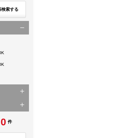
再検索する
DK
DK
0
件